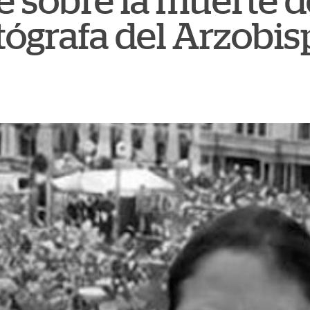
be sobre la muerte
otógrafa del Arzobi