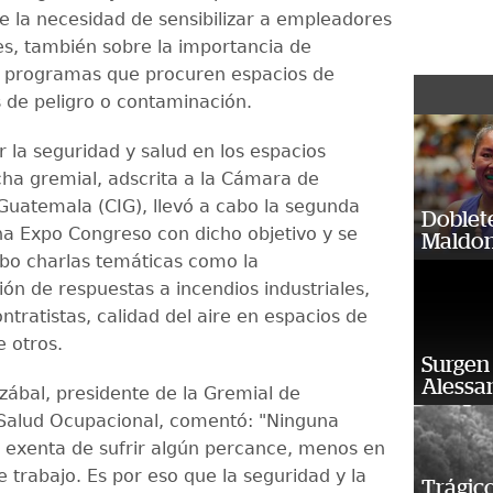
e la necesidad de sensibilizar a empleadores
es, también sobre la importancia de
 programas que procuren espacios de
s de peligro o contaminación.
 la seguridad y salud en los espacios
icha gremial, adscrita a la Cámara de
 Guatemala (CIG), llevó a cabo la segunda
Doblet
na Expo Congreso con dicho objetivo y se
Maldon
abo charlas temáticas como la
ión de respuestas a incendios industriales,
ntratistas, calidad del aire en espacios de
e otros.
Surgen 
Alessan
zábal, presidente de la Gremial de
Salud Ocupacional, comentó: "Ninguna
 exenta de sufrir algún percance, menos en
e trabajo. Es por eso que la seguridad y la
Trágico