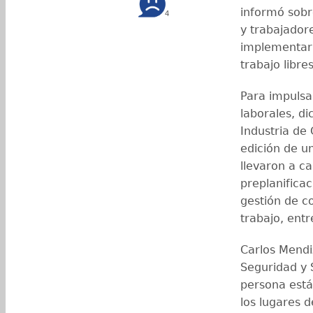
informó sobr
4
y trabajador
implementar
trabajo libre
Para impulsar
laborales, d
Industria de
edición de u
llevaron a c
preplanificac
gestión de co
trabajo, entr
Carlos Mendi
Seguridad y 
persona está
los lugares d