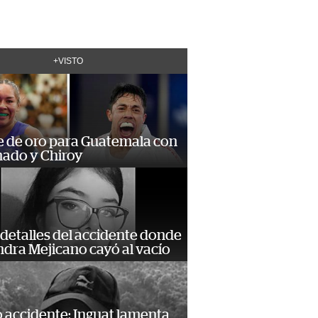
+VISTO
e de oro para Guatemala con
ado y Chiroy
detalles del accidente donde
dra Mejicano cayó al vacío
 accidente: Inguat lamenta