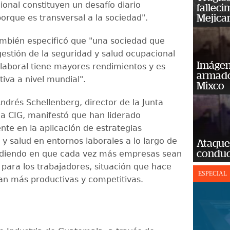
ional constituyen un desafío diario
falleci
orque es transversal a la sociedad".
Mejica
ambién especificó que "una sociedad que
gestión de la seguridad y salud ocupacional
Imágene
 laboral tiene mayores rendimientos y es
armado
iva a nivel mundial".
Mixco
ndrés Schellenberg, director de la Junta
 la CIG, manifestó que han liderado
nte en la aplicación de estrategias
 y salud en entornos laborales a lo largo de
Ataque
conduct
cidiendo en que cada vez más empresas sean
para los trabajadores, situación que hace
ESPECIAL
an más productivas y competitivas.