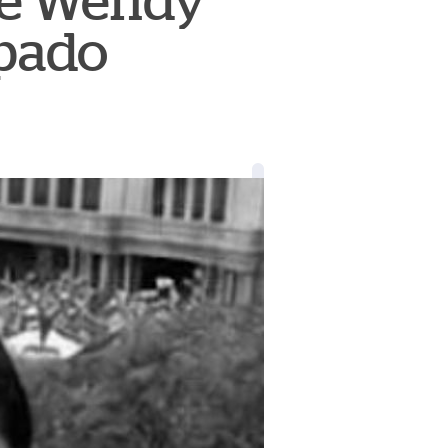
 de Wendy
spado