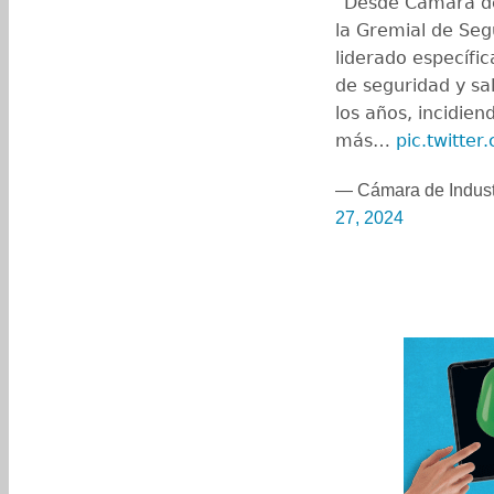
“Desde Cámara de
la Gremial de Se
liderado específi
de seguridad y sa
los años, incidi
más…
pic.twitte
— Cámara de Indust
27, 2024