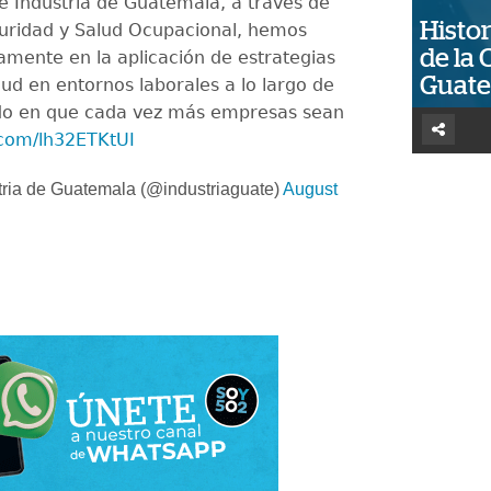
 Industria de Guatemala, a través de
Histor
guridad y Salud Ocupacional, hemos
de la 
camente en la aplicación de estrategias
Guat
lud en entornos laborales a lo largo de
endo en que cada vez más empresas sean
r.com/lh32ETKtUI
ria de Guatemala (@industriaguate)
August