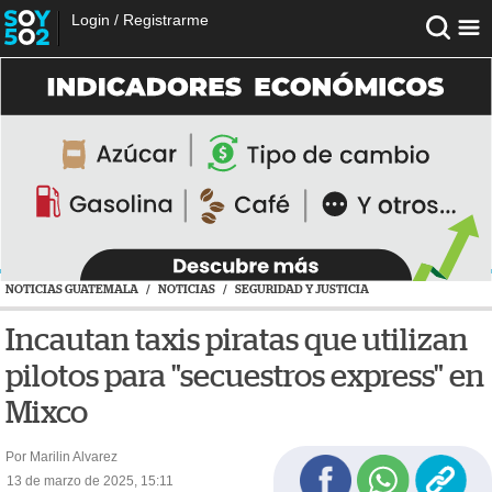
Login
/
Registrarme
NOTICIAS GUATEMALA
/
NOTICIAS
/
SEGURIDAD Y JUSTICIA
Incautan taxis piratas que utilizan
pilotos para "secuestros express" en
Mixco
Por Marilin Alvarez
13 de marzo de 2025, 15:11