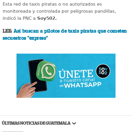
Esta red de taxis piratas o no autorizados es
monitoreada y controlada por peligrosas pandillas,
indicó la PNC a
Soy502.
LEE:
Así buscan a pilotos de taxis piratas que cometen
secuestros "express"
ÚLTIMAS NOTICIAS DE GUATEMALA