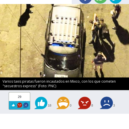
Varios taxis piratas fueron incautados en Mixco, con los que cometen
"secuestros express" (Foto: PNC)
29
18
0
8
3