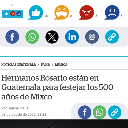
29
18
0
8
3
NOTICIAS GUATEMALA
/
FAMA
/
MÚSICA
Hermanos Rosario están en
Guatemala para festejar los 500
años de Mixco
Por Selene Mejía
03 de agosto de 2026, 23:22