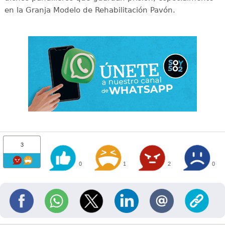
en la Granja Modelo de Rehabilitación Pavón.
3
0
1
2
0