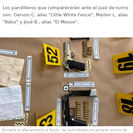
Los pandilleros que comparecerán ante el juez de turno
son: Gerson C. alias "Little White Fence", Marlon L. alias
"Bebo" y José B., alias "El Mouse".
Durante el allanamiento a Pavón, las autoridades incautaron armas de