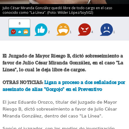
Julio César Miranda González quedó libre de todo cargo en el caso
conocido como "La Línea". (Foto: Wilder López/Soy502)
8
2
1
4
1
El Juzgado de Mayor Riesgo B, dictó sobreseimiento a
favor de Julio César Miranda González, en el caso "La
Línea", lo cual le deja libre de cargos.
OTRAS NOTICIAS:
Ligan a proceso a dos señalados por
asesinato de alias "Gorgojo" en el Preventivo
El juez Eduardo Orozco, titular del Juzgado de Mayor
Riesgo B, dictó sobreseimiento a favor de Julio César
Miranda González, dentro del caso "La Línea".
Según el juzgador, con los medios de investigación