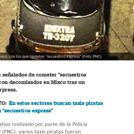
Mixco, con los que cometen "secuestros express" (Foto: PNC)
s señalados de cometer "secuestros
eron decomisados en Mixco tras un
orpresa.
TO:
En estos sectores buscan taxis piratas
 "secuestros express"
tivo realizado por parte de la Policía
l (PNC), varios taxis piratas fueron