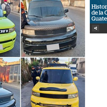
Histor
de la 
Guat