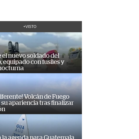
+VISTO
e el nuevo soldado del
o, equipado con fusiles y
 nocturna
diferente! Volcán de Fuego
su apariencia tras finalizar
ón
á la agenda para Guatemala