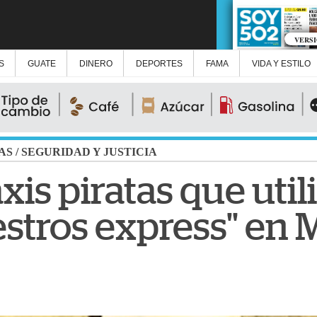
VERS
S
GUATE
DINERO
DEPORTES
FAMA
VIDA Y ESTILO
AS
/
SEGURIDAD Y JUSTICIA
xis piratas que util
estros express" en 