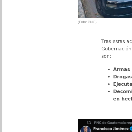
(Foto: PNC)
Tras estas ac
Gobernación,
son:
Armas
Drogas
Ejecut
Decomi
en hech