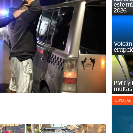
este m
2026
Volcán 
erupció
PMT y 
multas
ESPECIAL