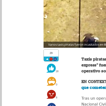
Varios taxis piratas fueron incautados en 
29
Taxis pirata
express" fu
operativo s
18
EN CONTEX
0
que cometen
8
Tras un opera
Nacional Civi