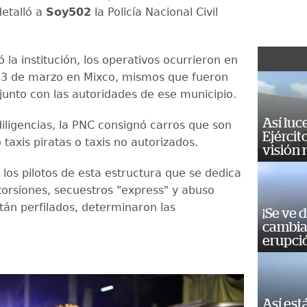
detalló a
Soy502
la Policía Nacional Civil
 la institución, los operativos ocurrieron en
13 de marzo en Mixco, mismos que fueron
junto con las autoridades de ese municipio.
Así luc
diligencias, la PNC consignó carros que son
Ejércit
taxis piratas o taxis no autorizados.
visión
los pilotos de esta estructura que se dedica
xtorsiones, secuestros "express" y abuso
stán perfilados, determinaron las
¡Se ve 
.
cambia 
erupci
Así est