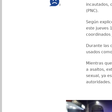
incautados, 
3
(PNC).
Según explicó
este jueves 
coordinados 
Durante las 
usados como 
Mientras que 
a asaltos, e
sexual, ya e
autoridades