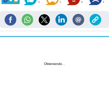
3
2
0
4
Obteniendo...