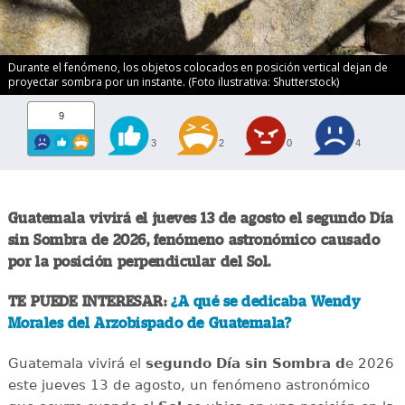
Durante el fenómeno, los objetos colocados en posición vertical dejan de
proyectar sombra por un instante. (Foto ilustrativa: Shutterstock)
9
3
2
0
4
Guatemala vivirá el jueves 13 de agosto el segundo Día
sin Sombra de 2026, fenómeno astronómico causado
por la posición perpendicular del Sol.
TE PUEDE INTERESAR:
¿A qué se dedicaba Wendy
Morales del Arzobispado de Guatemala?
Guatemala vivirá el
segundo Día sin Sombra d
e 2026
este jueves 13 de agosto, un fenómeno astronómico