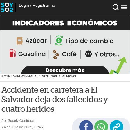
Login
/
Registrarme
NOTICIAS GUATEMALA
/
NOTICIAS
/
ALERTAS
Accidente en carretera a El
Salvador deja dos fallecidos y
cuatro heridos
Por Sucely Contreras
24 de julio de 2025, 17:45