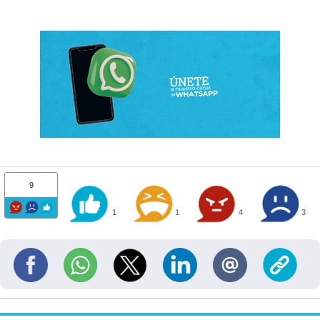
9
1
1
4
3