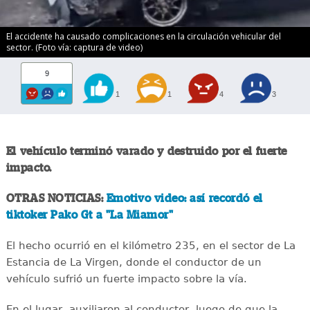
El accidente ha causado complicaciones en la circulación vehicular del
sector. (Foto vía: captura de video)
9
1
1
4
3
El vehículo terminó varado y destruido por el fuerte
impacto.
OTRAS NOTICIAS:
Emotivo video: así recordó el
tiktoker Pako Gt a "La Miamor"
El hecho ocurrió en el kilómetro 235, en el sector de La
Estancia de La Virgen, donde el conductor de un
vehículo sufrió un fuerte impacto sobre la vía.
En el lugar, auxiliaron al conductor, luego de que la