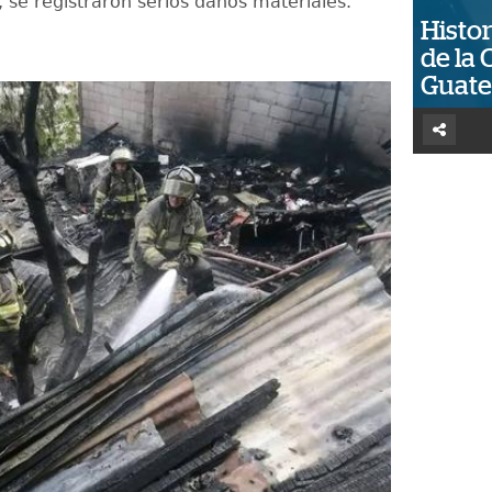
 se registraron serios daños materiales.
Histor
de la 
Guat