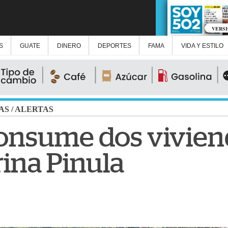
VERS
S
GUATE
DINERO
DEPORTES
FAMA
VIDA Y ESTILO
AS
/
ALERTAS
onsume dos vivien
rina Pinula