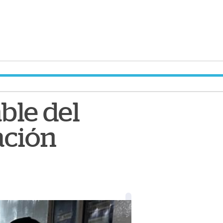
ble del
ación