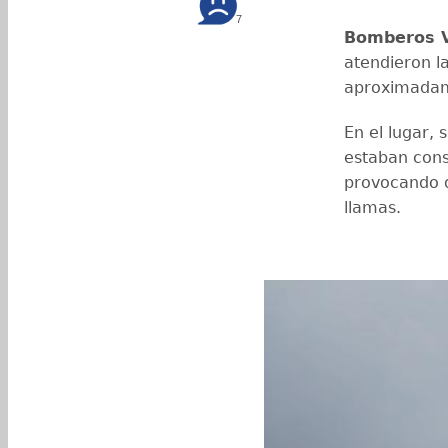
7
Bomberos V
atendieron l
aproximadame
En el lugar,
estaban con
provocando 
llamas.