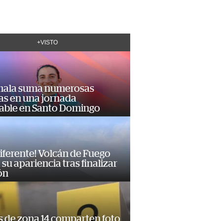
+VISTO
ala suma numerosas
as en una jornada
dable en Santo Domingo
diferente! Volcán de Fuego
su apariencia tras finalizar
ón
s de zona 14 comparten foto