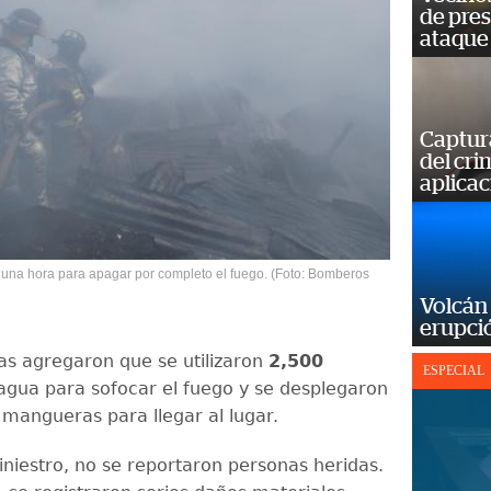
de pre
ataque
Captur
del cr
aplicac
una hora para apagar por completo el fuego. (Foto: Bomberos
Volcán 
erupció
tas agregaron que se utilizaron
2,500
ESPECIAL
gua para sofocar el fuego y se desplegaron
mangueras para llegar al lugar.
iniestro, no se reportaron personas heridas.