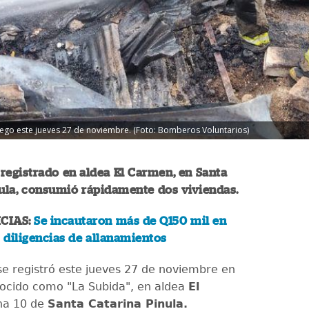
ego este jueves 27 de noviembre. (Foto: Bomberos Voluntarios)
registrado en aldea El Carmen, en Santa
ula, consumió rápidamente dos viviendas.
CIAS:
Se incautaron más de Q150 mil en
s diligencias de allanamientos
se registró este jueves 27 de noviembre en
nocido como "La Subida", en aldea
El
ona 10 de
Santa Catarina Pinula.