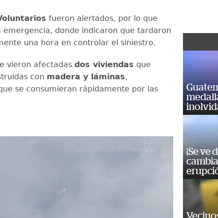
oluntarios
fueron alertados, por lo que
a emergencia, donde indicaron que tardaron
nte una hora en controlar el siniestro.
 se vieron afectadas
dos viviendas
que
struidas con
madera y láminas
,
Guatem
que se consumieran rápidamente por las
medall
inolvi
¡Se ve 
cambia 
erupci
Vecino