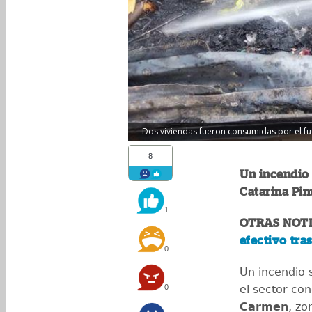
Dos viviendas fueron consumidas por el fu
8
Un incendio 
Catarina Pin
1
OTRAS NOTI
efectivo tra
0
Un incendio 
0
el sector co
Carmen
, z