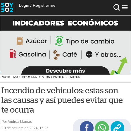
Login
/
Registrarme
NOTICIAS GUATEMALA
/
VIDA Y ESTILO
/
AUTOS
Incendio de vehículos: estas son
las causas y así puedes evitar que
te ocurra
Por Andrea Llamas
10 de octubre de 2024, 15:26