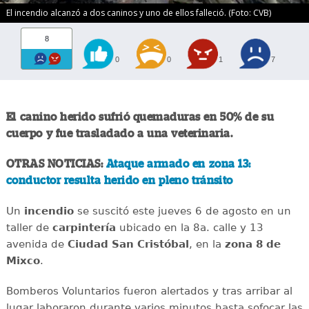
El incendio alcanzó a dos caninos y uno de ellos falleció. (Foto: CVB)
8
0
0
1
7
El canino herido sufrió quemaduras en 50% de su
cuerpo y fue trasladado a una veterinaria.
OTRAS NOTICIAS:
Ataque armado en zona 13:
conductor resulta herido en pleno tránsito
Un
incendio
se suscitó este jueves 6 de agosto en un
taller de
carpintería
ubicado en la 8a. calle y 13
avenida de
Ciudad San Cristóbal
, en la
zona 8 de
Mixco
.
Bomberos Voluntarios fueron alertados y tras arribar al
lugar laboraron durante varios minutos hasta sofocar las