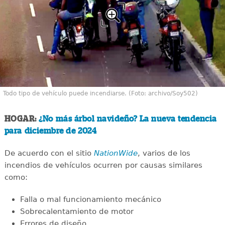
Todo tipo de vehículo puede incendiarse. (Foto: archivo/Soy502)
HOGAR:
¿No más árbol navideño? La nueva tendencia
para diciembre de 2024
De acuerdo con el sitio
NationWide
, varios de los
incendios de vehículos ocurren por causas similares
como:
Falla o mal funcionamiento mecánico
Sobrecalentamiento de motor
Errores de diseño