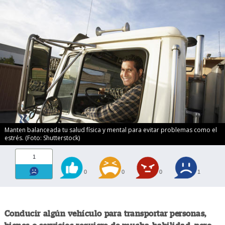
Manten balanceada tu salud física y mental para evitar problemas como el
estrés. (Foto: Shutterstock)
1
0
0
0
1
Conducir algún vehículo para transportar personas,