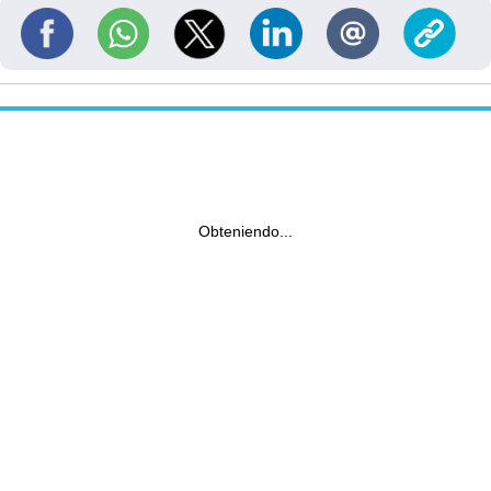
Obteniendo...