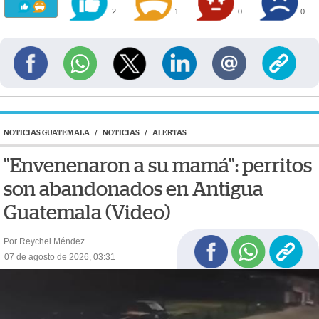
2
1
0
0
NOTICIAS GUATEMALA
/
NOTICIAS
/
ALERTAS
"Envenenaron a su mamá": perritos
son abandonados en Antigua
Guatemala (Video)
Por Reychel Méndez
07 de agosto de 2026, 03:31