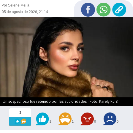
Por Selene Mejía
05 de agosto de 2026, 21:14
Un sospechoso fue retenido por las autroridades. (Foto: Karely Ruiz)
3
2
1
0
0