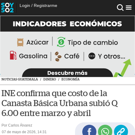
Login
/
Registrarme
NOTICIAS GUATEMALA
/
DINERO
/
ECONOMÍA
INE confirma que costo de la
Canasta Básica Urbana subió Q
6.00 entre marzo y abril
Por Carlos Álvarez
07 de mayo de 2026, 14:31