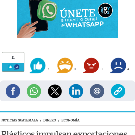
11
7
0
0
4
NOTICIAS GUATEMALA
/
DINERO
/
ECONOMÍA
Plásticos impulsan exportaciones