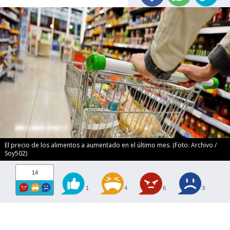
El precio de los alimentos a aumentado en el último mes. (Foto: Archivo /
Soy502)
14
1
4
6
3