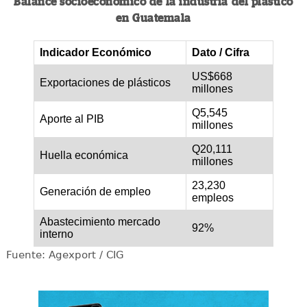
Balance socioeconómico de la industria del plástico
en Guatemala
Indicador Económico
Dato / Cifra
US$668
Exportaciones de plásticos
millones
Q5,545
Aporte al PIB
millones
Q20,111
Huella económica
millones
23,230
Generación de empleo
empleos
Abastecimiento mercado
92%
interno
Fuente: Agexport / CIG