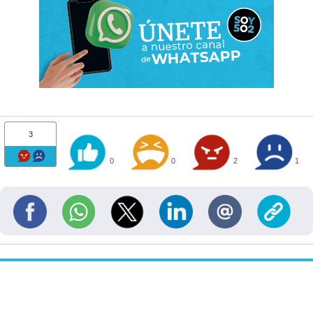
3
0
0
2
1