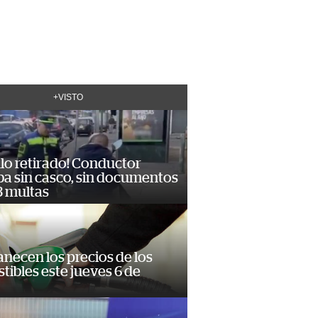
+VISTO
lo retirado! Conductor
ba sin casco, sin documentos
3 multas
necen los precios de los
ibles este jueves 6 de