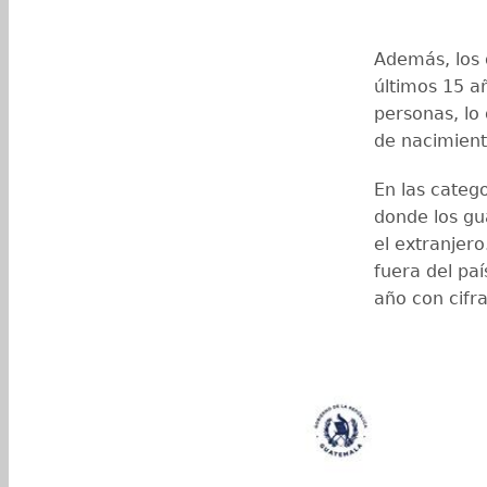
Además, los 
últimos 15 a
personas, lo
de nacimient
En las catego
donde los gu
el extranjer
fuera del pa
año con cifr