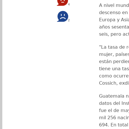
4
A nivel mundi
descenso en l
Europa y Asi
2
años sesenta
seis, pero a
"La tasa de 
mujer, países
están perdie
tiene una ta
como ocurre 
Cossich, exdi
Guatemala no
datos del Ins
fue el de ma
mil 256 naci
694. En tota