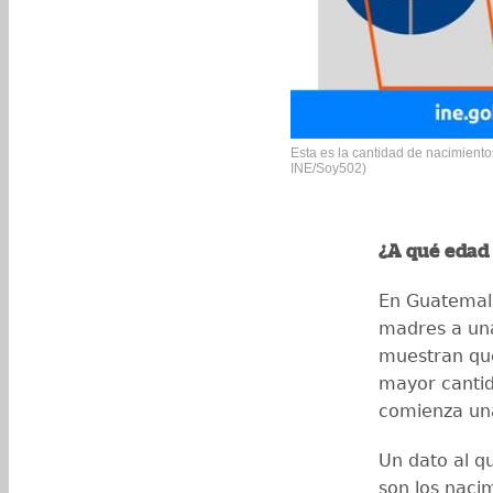
Esta es la cantidad de nacimiento
INE/Soy502)
¿A qué edad 
En Guatemala
madres a una
muestran que
mayor cantid
comienza una
Un dato al q
son los naci