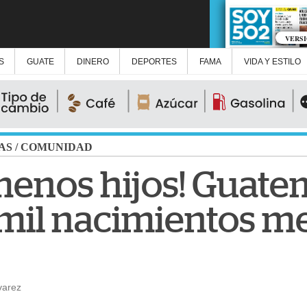
VERS
S
GUATE
DINERO
DEPORTES
FAMA
VIDA Y ESTILO
AS
/
COMUNIDAD
menos hijos! Guate
 mil nacimientos m
varez