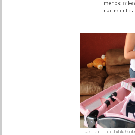
menos; mient
nacimientos.
La caída en la natalidad de Guate