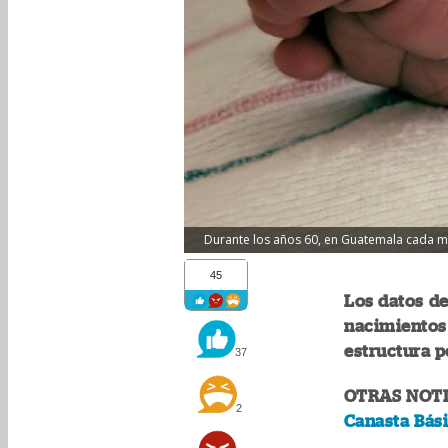
Durante los años 60, en Guatemala cada muj
45
Los datos de
nacimientos
estructura p
37
OTRAS NOTI
2
Canasta Bási