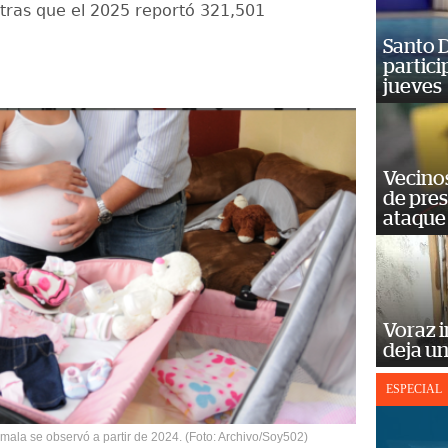
ras que el 2025 reportó 321,501
Santo D
partici
jueves
Vecino
de pre
ataque
Voraz i
deja un
ESPECIAL
mala se observó a partir de 2024. (Foto: Archivo/Soy502)