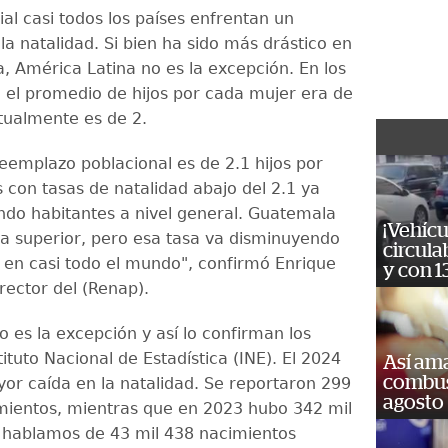
al casi todos los países enfrentan un
a natalidad. Si bien ha sido más drástico en
a, América Latina no es la excepción. En los
 el promedio de hijos por cada mujer era de
ctualmente es de 2.
reemplazo poblacional es de 2.1 hijos por
 con tasas de natalidad abajo del 2.1 ya
ndo habitantes a nivel general. Guatemala
¡Vehícu
sa superior, pero esa tasa va disminuyendo
circula
en casi todo el mundo", confirmó Enrique
y con 1
rector del (Renap).
 es la excepción y así lo confirman los
tituto Nacional de Estadística (INE). El 2024
Así ama
combust
yor caída en la natalidad. Se reportaron 299
agosto
mientos, mientras que en 2023 hubo 342 mil
l hablamos de 43 mil 438 nacimientos