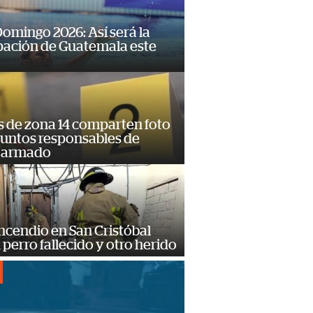
omingo 2026: Así será la
pación de Guatemala este
s de zona 14 comparten foto
suntos responsables de
 armado
ncendio en San Cristóbal
 perro fallecido y otro herido