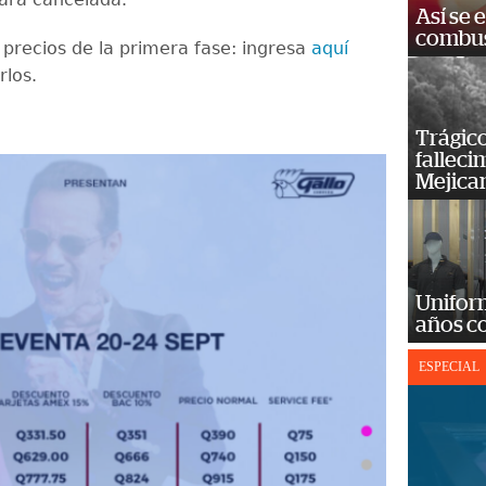
Así se 
combus
 precios de la primera fase: ingresa
aquí
rlos.
Trágico
falleci
Mejica
Unifor
años c
ESPECIAL