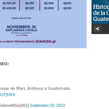
Histor
de la 
Guat
IDEO:
nsaje de Marc Anthony a Guatemala.
LtPjt4Hr
@SeleneMSoy502)
September 20, 2023