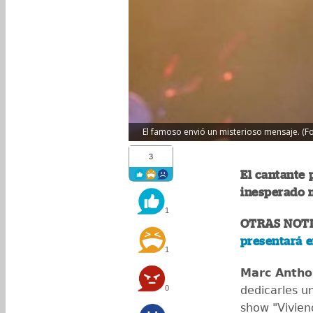
El famoso envió un misterioso mensaje. (Fo
3
El cantante
inesperado 
1
OTRAS NOT
presentará 
1
Marc Antho
0
dedicarles u
show "Vivie