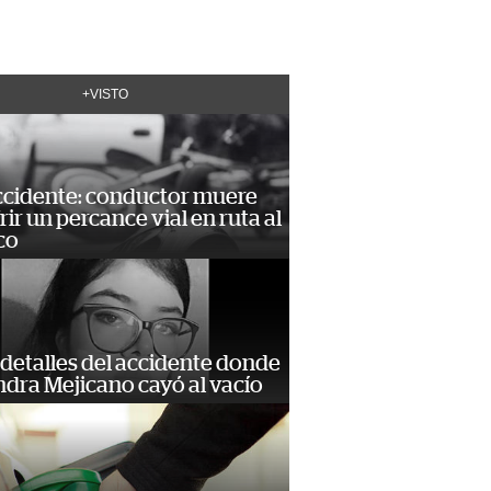
+VISTO
accidente: conductor muere
frir un percance vial en ruta al
co
detalles del accidente donde
dra Mejicano cayó al vacío