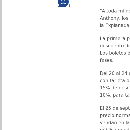
1
"A toda mi g
Anthony, los
la Explanada 
La primera p
descuento de
Los boletos e
fases.
Del 20 al 24
con tarjeta 
15% de descu
10%, para tar
El 25 de sep
precio normal
vendan en la
público qued