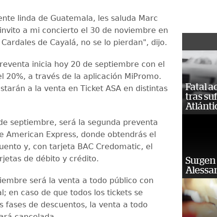
ente linda de Guatemala, les saluda Marc
 invito a mi concierto el 30 de noviembre en
Cardales de Cayalá, no se lo pierdan", dijo.
reventa inicia hoy 20 de septiembre con el
l 20%, a través de la aplicación MiPromo.
Fatal 
starán a la venta en Ticket ASA en distintas
tras su
Atlánti
 de septiembre, será la segunda preventa
de American Express, donde obtendrás el
ento y, con tarjeta BAC Credomatic, el
jetas de débito y crédito.
Surgen 
Alessan
tiembre será la venta a todo público con
; en caso de que todos los tickets se
s fases de descuentos, la venta a todo
ará cancelada.