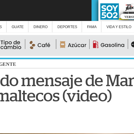
VERS
S
GUATE
DINERO
DEPORTES
FAMA
VIDA Y ESTILO
GENTE
ado mensaje de Ma
maltecos (video)