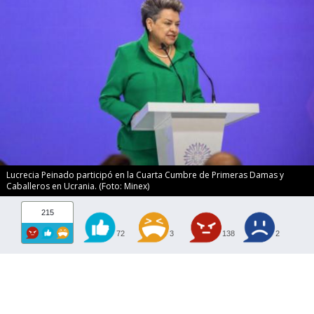
Lucrecia Peinado participó en la Cuarta Cumbre de Primeras Damas y
Caballeros en Ucrania. (Foto: Minex)
215
72
3
138
2