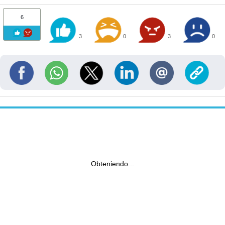
6
3
0
3
0
Obteniendo...