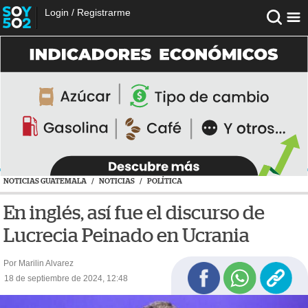
Login
/
Registrarme
NOTICIAS GUATEMALA
/
NOTICIAS
/
POLÍTICA
En inglés, así fue el discurso de
Lucrecia Peinado en Ucrania
Por Marilin Alvarez
18 de septiembre de 2024, 12:48