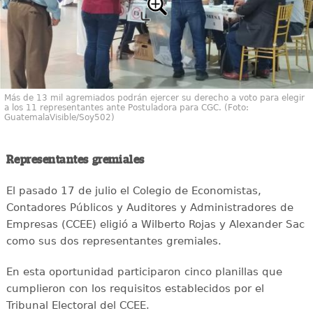
Más de 13 mil agremiados podrán ejercer su derecho a voto para elegir
a los 11 representantes ante Postuladora para CGC. (Foto:
GuatemalaVisible/Soy502)
Representantes gremiales
El pasado 17 de julio el Colegio de Economistas,
Contadores Públicos y Auditores y Administradores de
Empresas (CCEE) eligió a Wilberto Rojas y Alexander Sac
como sus dos representantes gremiales.
En esta oportunidad participaron cinco planillas que
cumplieron con los requisitos establecidos por el
Tribunal Electoral del CCEE.