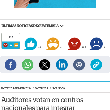
ÚLTIMAS NOTICIAS DE GUATEMALA
215
72
3
138
2
NOTICIAS GUATEMALA
/
NOTICIAS
/
POLÍTICA
Auditores votan en centros
nacionales para integrar