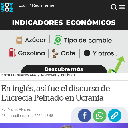
Login
/
Registrarme
NOTICIAS GUATEMALA
/
NOTICIAS
/
POLÍTICA
En inglés, así fue el discurso de
Lucrecia Peinado en Ucrania
Por Marilin Alvarez
18 de septiembre de 2024, 12:48