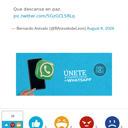
Que descanse en paz.
pic.twitter.com/5GzGCL5RLq
— Bernardo Arévalo (@BArevalodeLeon)
August 8, 2026
18
5
4
5
4