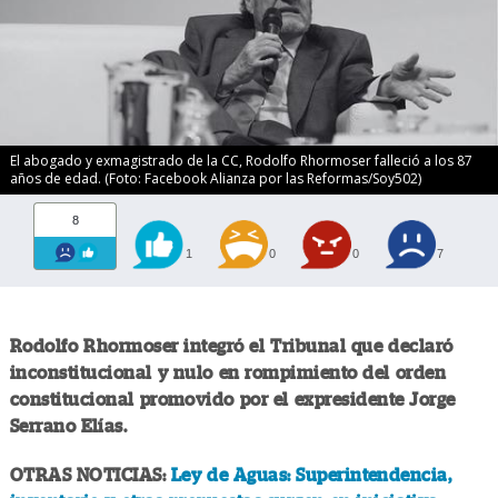
El abogado y exmagistrado de la CC, Rodolfo Rhormoser falleció a los 87
años de edad. (Foto: Facebook Alianza por las Reformas/Soy502)
8
1
0
0
7
Rodolfo Rhormoser integró el Tribunal que declaró
inconstitucional y nulo en rompimiento del orden
constitucional promovido por el expresidente Jorge
Serrano Elías.
OTRAS NOTICIAS:
Ley de Aguas: Superintendencia,