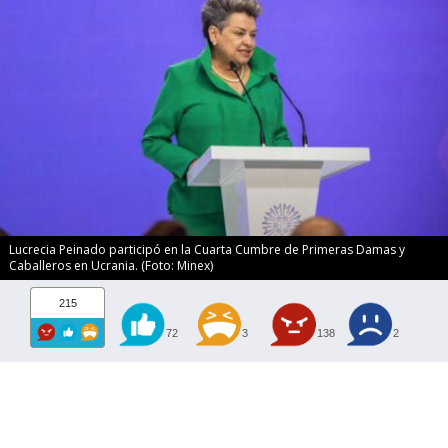
Lucrecia Peinado participó en la Cuarta Cumbre de Primeras Damas y
Caballeros en Ucrania. (Foto: Minex)
215
72
3
138
2