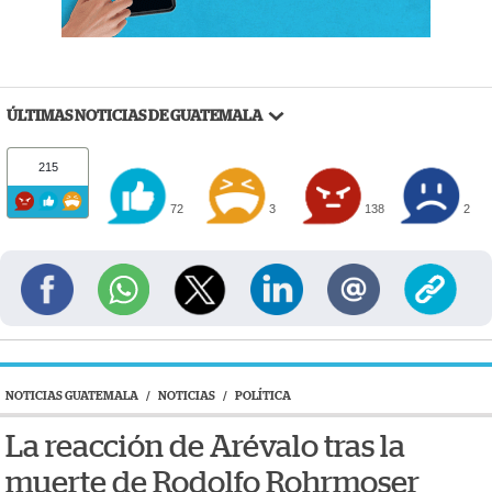
ÚLTIMAS NOTICIAS DE GUATEMALA
215
72
3
138
2
NOTICIAS GUATEMALA
/
NOTICIAS
/
POLÍTICA
La reacción de Arévalo tras la
muerte de Rodolfo Rohrmoser