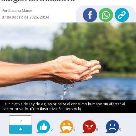
Por Susana Manai
07 de agosto de 2026, 20:34
La iniciativa de Ley de Aguas prioriza el consumo humano sin afectar al
sector privado. (Foto ilustrativa: Shutterstock)
5
5
0
0
0