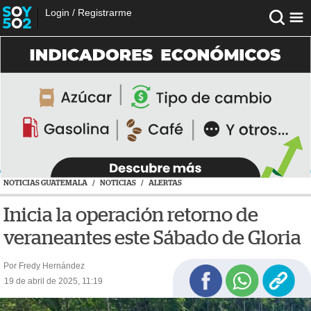
Login
/
Registrarme
NOTICIAS GUATEMALA
/
NOTICIAS
/
ALERTAS
Inicia la operación retorno de
veraneantes este Sábado de Gloria
Por Fredy Hernández
19 de abril de 2025, 11:19