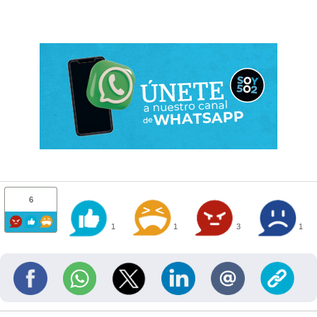
6
1
1
3
1