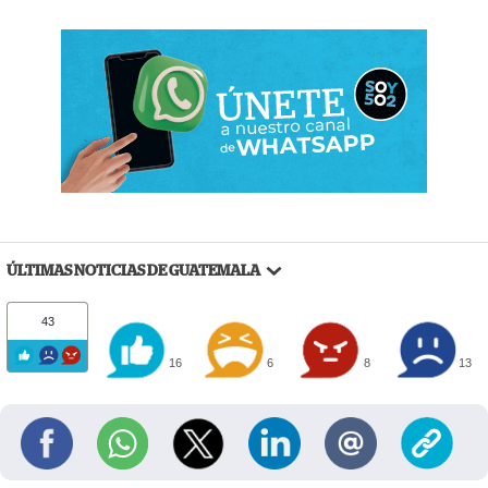
ÚLTIMAS NOTICIAS DE GUATEMALA
43
16
6
8
13