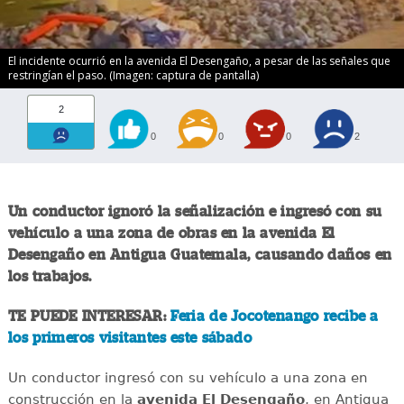
El incidente ocurrió en la avenida El Desengaño, a pesar de las señales que
restringían el paso. (Imagen: captura de pantalla)
2
0
0
0
2
Un conductor ignoró la señalización e ingresó con su
vehículo a una zona de obras en la avenida El
Desengaño en Antigua Guatemala, causando daños en
los trabajos.
TE PUEDE INTERESAR:
Feria de Jocotenango recibe a
los primeros visitantes este sábado
Un conductor ingresó con su vehículo a una zona en
construcción en la
avenida El Desengaño
, en Antigua