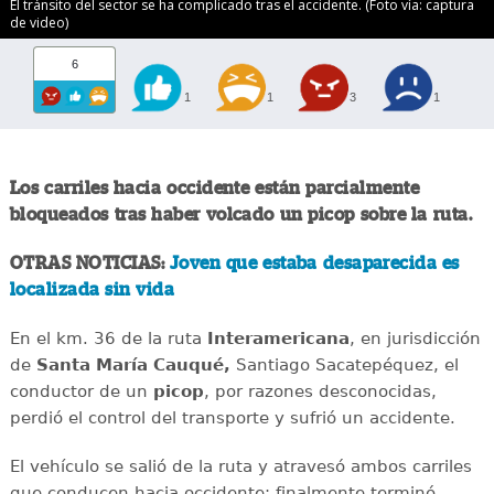
El tránsito del sector se ha complicado tras el accidente. (Foto vía: captura
de video)
6
1
1
3
1
Los carriles hacia occidente están parcialmente
bloqueados tras haber volcado un picop sobre la ruta.
OTRAS NOTICIAS:
Joven que estaba desaparecida es
localizada sin vida
En el km. 36 de la ruta
Interamericana
, en jurisdicción
de
Santa María Cauqué,
Santiago Sacatepéquez, el
conductor de un
picop
, por razones desconocidas,
perdió el control del transporte y sufrió un accidente.
El vehículo se salió de la ruta y atravesó ambos carriles
que conducen hacia occidente; finalmente terminó