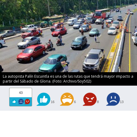
La autopista Palín Escuintla es una de las rutas que tendrá mayor impacto a
partir del Sábado de Gloria. (Foto: Archivo/Soy502)
43
16
6
8
13