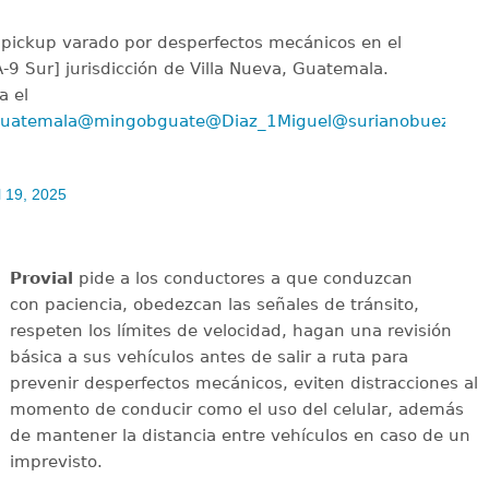
 a pickup varado por desperfectos mecánicos en el
A-9 Sur] jurisdicción de Villa Nueva, Guatemala.
a el
uatemala
@mingobguate
@Diaz_1Miguel
@surianobuezo
l 19, 2025
Provial
pide a los conductores a que conduzcan
con paciencia, obedezcan las señales de tránsito,
respeten los límites de velocidad, hagan una revisión
básica a sus vehículos antes de salir a ruta para
prevenir desperfectos mecánicos, eviten distracciones al
momento de conducir como el uso del celular, además
de mantener la distancia entre vehículos en caso de un
imprevisto.