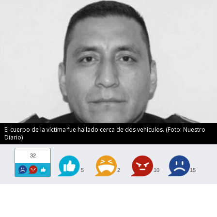
El cuerpo de la víctima fue hallado cerca de dos vehículos. (Foto: Nuestro
Diario)
32
5
2
10
15