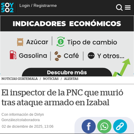
Login
/
Registrarme
NOTICIAS GUATEMALA
/
NOTICIAS
/
ALERTAS
El inspector de la PNC que murió
tras ataque armado en Izabal
Con información de Dirlyn
González/colaboradora
02 de diciembre de 2025, 13:06