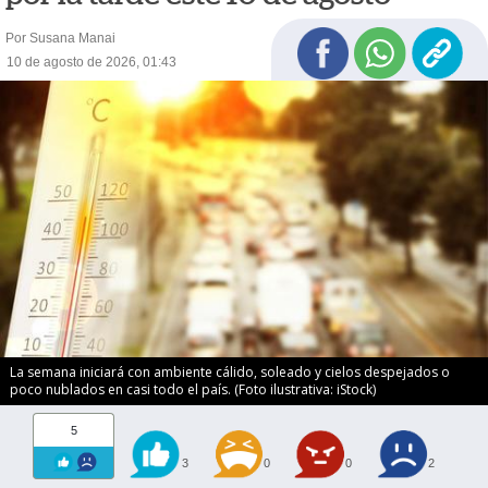
Por Susana Manai
10 de agosto de 2026, 01:43
La semana iniciará con ambiente cálido, soleado y cielos despejados o
poco nublados en casi todo el país. (Foto ilustrativa: iStock)
5
3
0
0
2