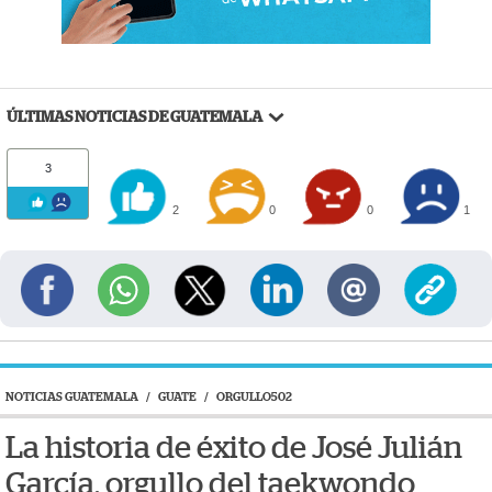
ÚLTIMAS NOTICIAS DE GUATEMALA
3
2
0
0
1
NOTICIAS GUATEMALA
/
GUATE
/
ORGULLO502
La historia de éxito de José Julián
García, orgullo del taekwondo