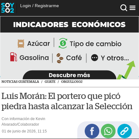
Login
/
Registrarme
NOTICIAS GUATEMALA
/
GUATE
/
ORGULLO502
Luis Morán: El portero que picó
piedra hasta alcanzar la Selección
Con información de Kevin
Alvarado/Colaborador
01 de junio de 2026, 11:15