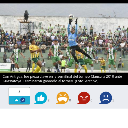
Con Antigua, fue pieza clave en la semifinal del torneo Clausura 2019 ante
Guastatoya. Terminaron ganando el torneo. (Foto: Archivo)
3
2
0
0
1