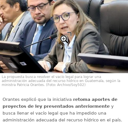
La propuesta busca resolver el vacío legal para lograr una
administración adecuada del recurso hídrico en Guatemala, según la
ministra Patricia Orantes. (Foto: Archivo/Soy502)
Orantes explicó que la iniciativa
retoma aportes de
proyectos de ley presentados anteriormente
y
busca llenar el vacío legal que ha impedido una
administración adecuada del recurso hídrico en el país.