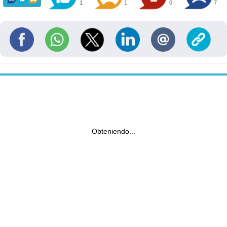
1
1
0
7
Obteniendo...