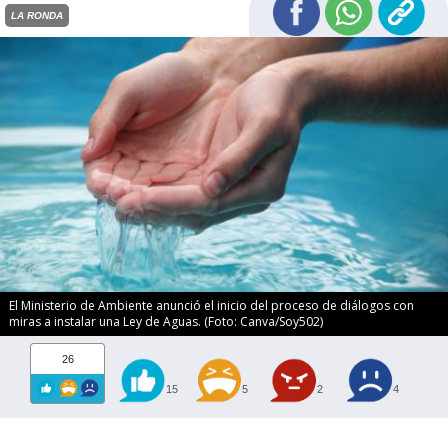
LA RONDA
El Ministerio de Ambiente anunció el inicio del proceso de diálogos con
miras a instalar una Ley de Aguas. (Foto: Canva/Soy502)
26
15
5
2
4