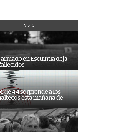
+VISTO
 armado en Escuintla deja
fallecidos
 de 4.4 sorprende a los
altecos esta mañana de
o