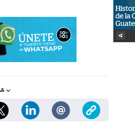
Histor
de la 
Guat
LA