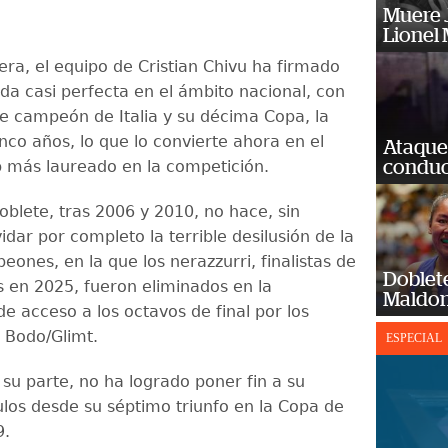
Muere J
Lionel 
ra, el equipo de Cristian Chivu ha firmado
a casi perfecta en el ámbito nacional, con
 de campeón de Italia y su décima Copa, la
nco años, lo que lo convierte ahora en el
Ataque
 más laureado en la competición.
conduct
oblete, tras 2006 y 2010, no hace, sin
dar por completo la terrible desilusión de la
ones, en la que los nerazzurri, finalistas de
Doblet
 en 2025, fueron eliminados en la
Maldon
de acceso a los octavos de final por los
 Bodo/Glimt.
ESPECIAL
 su parte, no ha logrado poner fin a su
ulos desde su séptimo triunfo en la Copa de
9.