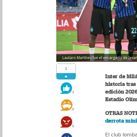
Lautaro Martínez fue el encargado de levanta
1
Inter de Mil
historia tras
edición 2026
1
Estadio Olí
0
OTRAS NOTI
derrota míni
0
El club lomb