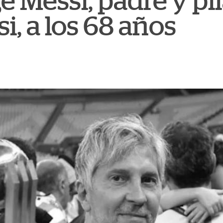
 Messi, padre y pil
i, a los 68 años