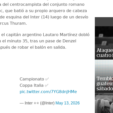
a del centrocampista del conjunto romano
, que batió a su propio arquero de cabeza
de esquina del Inter (14) luego de un desvío
arcus Thuram.
 el capitán argentino Lautaro Martínez dobló
n el minuto 35, tras un pase de Denzel
pués de robar el balón en salida.
Ataque
cuatro 
Temblor
Campionato ✅
guatem
Coppa Italia ✅
sábad
pic.twitter.com/7YG8dnJHMe
— Inter ⭐⭐ (@Inter)
May 13, 2026