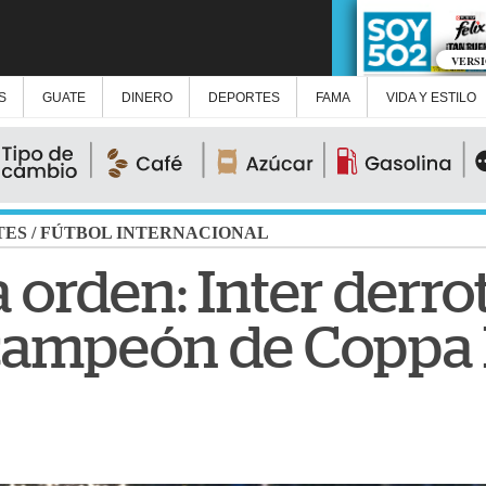
VERS
S
GUATE
DINERO
DEPORTES
FAMA
VIDA Y ESTILO
TES
/
FÚTBOL INTERNACIONAL
a orden: Inter derro
campeón de Coppa I