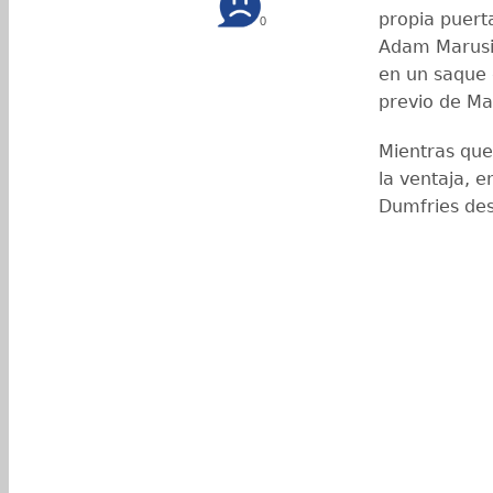
propia puert
0
Adam Marusic
en un saque 
previo de M
Mientras que
la ventaja, e
Dumfries des