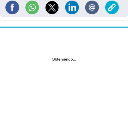
Obteniendo...