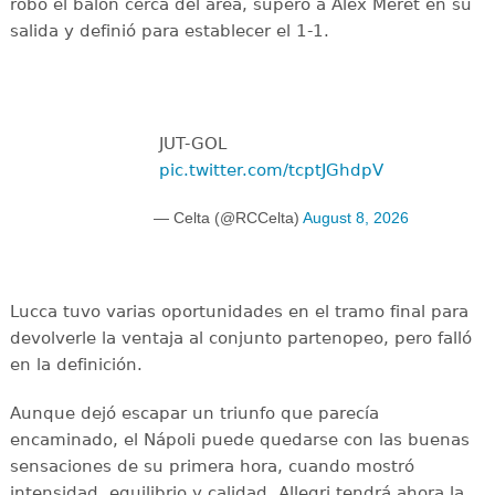
robó el balón cerca del área, superó a Alex Meret en su
salida y definió para establecer el 1-1.
JUT-GOL
pic.twitter.com/tcptJGhdpV
— Celta (@RCCelta)
August 8, 2026
Lucca tuvo varias oportunidades en el tramo final para
devolverle la ventaja al conjunto partenopeo, pero falló
en la definición.
Aunque dejó escapar un triunfo que parecía
encaminado, el Nápoli puede quedarse con las buenas
sensaciones de su primera hora, cuando mostró
intensidad, equilibrio y calidad. Allegri tendrá ahora la