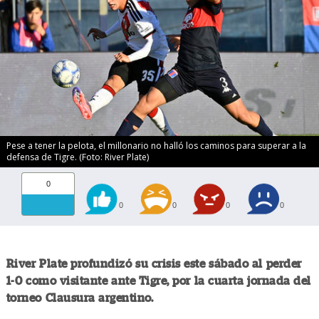
Pese a tener la pelota, el millonario no halló los caminos para superar a la
defensa de Tigre. (Foto: River Plate)
0
0
0
0
0
River Plate profundizó su crisis este sábado al perder
1-0 como visitante ante Tigre, por la cuarta jornada del
torneo Clausura argentino.