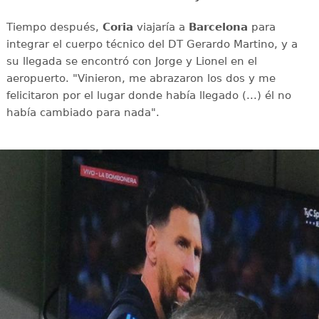
Tiempo después,
Coria
viajaría a
Barcelona
para
integrar el cuerpo técnico del DT Gerardo Martino, y a
su llegada se encontró con Jorge y Lionel en el
aeropuerto. "Vinieron, me abrazaron los dos y me
felicitaron por el lugar donde había llegado (...) él no
había cambiado para nada".