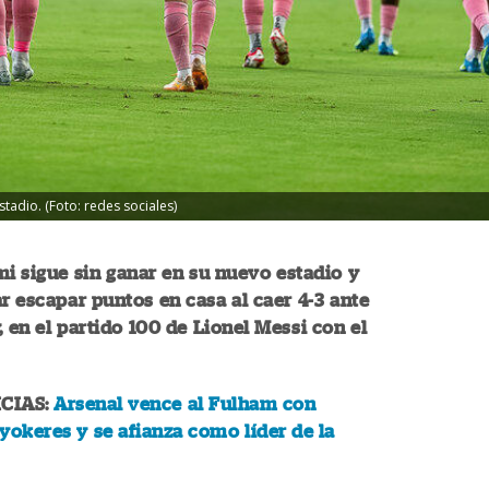
tadio. (Foto: redes sociales)
mi sigue sin ganar en su nuevo estadio y
ar escapar puntos en casa al caer 4-3 ante
, en el partido 100 de Lionel Messi con el
CIAS:
Arsenal vence al Fulham con
yokeres y se afianza como líder de la