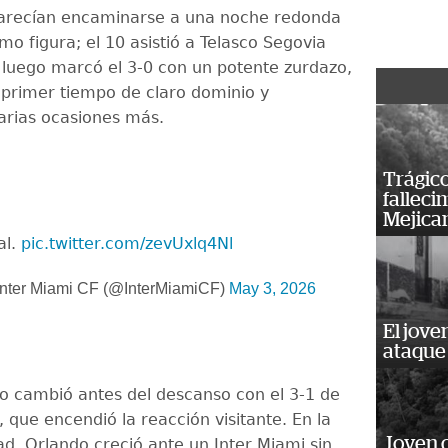
parecían encaminarse a una noche redonda
o figura; el 10 asistió a Telasco Segovia
y luego marcó el 3-0 con un potente zurdazo,
 primer tiempo de claro dominio y
rias ocasiones más.
Trágico
falleci
Mejica
al.
pic.twitter.com/zevUxlq4Nl
nter Miami CF (@InterMiamiCF)
May 3, 2026
El jove
ataque
o cambió antes del descanso con el 3-1 de
 que encendió la reacción visitante. En la
Joven 
d, Orlando creció ante un Inter Miami sin