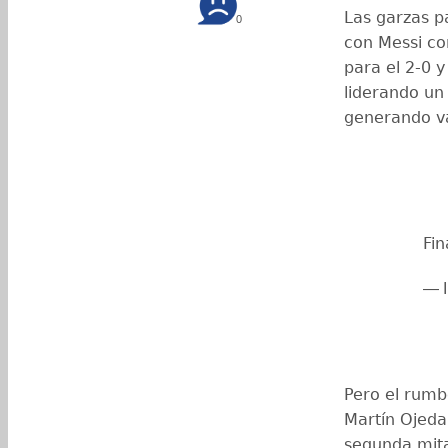
Las garzas 
0
con Messi com
para el 2-0 
liderando un
generando va
Fin
— I
Pero el rumb
Martín Ojeda,
segunda mita