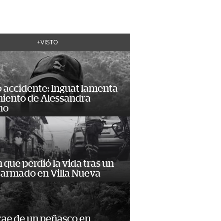
+VISTO
 accidente: Inguat lamenta
miento de Alessandra
no
n que perdió la vida tras un
 armado en Villa Nueva
cae de un peñasco en