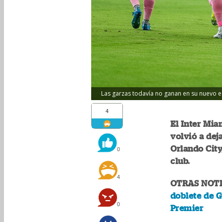
Las garzas todavía no ganan en su nuevo es
4
El Inter Mia
volvió a dej
Orlando City
0
club.
4
OTRAS NOTI
doblete de G
0
Premier