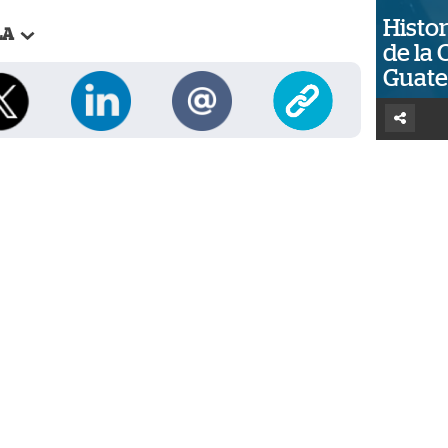
Histor
LA
de la 
Guat