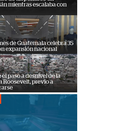
lán mientras escalaba con
mes de Guatemala celebra 35
on expansión nacional
e el paso a desnivel de la
 Roosevelt, previo a
rarse