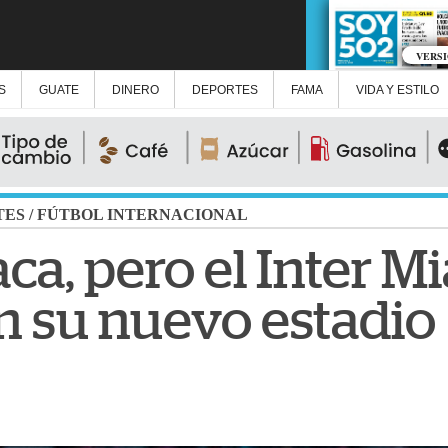
VERS
S
GUATE
DINERO
DEPORTES
FAMA
VIDA Y ESTILO
TES
/
FÚTBOL INTERNACIONAL
ca, pero el Inter M
en su nuevo estadio