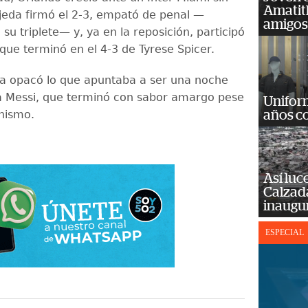
Amatit
jeda firmó el 2-3, empató de penal —
amigos
u triplete— y, ya en la reposición, participó
que terminó en el 4-3 de Tyrese Spicer.
a opacó lo que apuntaba a ser una noche
a Messi, que terminó con sabor amargo pese
Unifor
nismo.
años c
Así luc
Calzada
inaugu
ESPECIAL