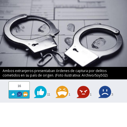
Ambos extranjeros presentaban órdenes de captura por delitos
cometidos en su país de origen. (Foto ilustrativa: Archivo/Soy502)
16
11
1
1
3