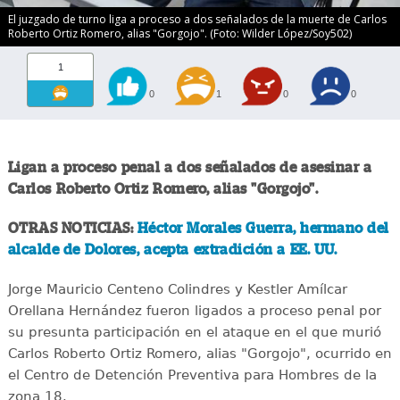
El juzgado de turno liga a proceso a dos señalados de la muerte de Carlos
Roberto Ortiz Romero, alias "Gorgojo". (Foto: Wilder López/Soy502)
1
0
1
0
0
Ligan a proceso penal a dos señalados de asesinar a
Carlos Roberto Ortiz Romero, alias "Gorgojo".
OTRAS NOTICIAS:
Héctor Morales Guerra, hermano del
alcalde de Dolores, acepta extradición a EE. UU.
Jorge Mauricio Centeno Colindres y Kestler Amílcar
Orellana Hernández fueron ligados a proceso penal por
su presunta participación en el ataque en el que murió
Carlos Roberto Ortiz Romero, alias "Gorgojo", ocurrido en
el Centro de Detención Preventiva para Hombres de la
zona 18.