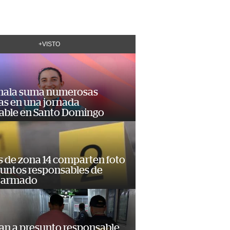
+VISTO
ala suma numerosas
as en una jornada
dable en Santo Domingo
s de zona 14 comparten foto
suntos responsables de
 armado
an a presunto responsable