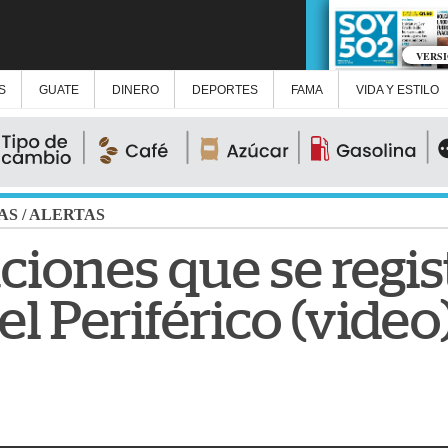
VERS
S
GUATE
DINERO
DEPORTES
FAMA
VIDA Y ESTILO
AS
/
ALERTAS
ciones que se regis
el Periférico (video