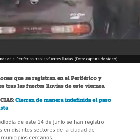
s en el Periférico tras las fuertes lluvias. (Foto: captura de video)
ones que se registran en el Periférico y
s tras las fuertes lluvias de este viernes.
CIAS:
Cierran de manera indefinida el paso
ista
diodía de este 14 de junio se han registro
as en distintos sectores de la ciudad de
 municipios cercanos.