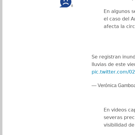
8
En algunos s
el caso del 
afecta la cir
Se registran inund
lluvias de este vi
pic.twitter.com/
— Verónica Gambo
En videos ca
severas preci
visibilidad d