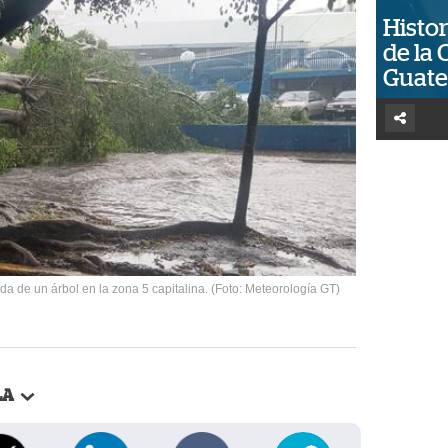
Histor
de la 
Guat
da de un árbol en la zona 5 capitalina. (Foto: Meteorología GT)
LA