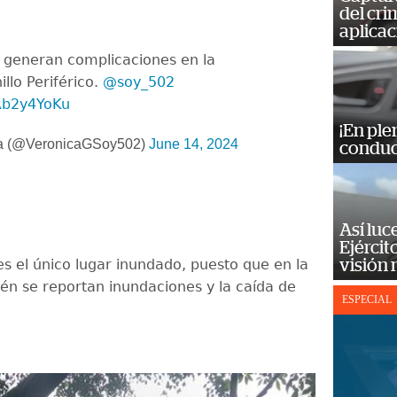
del cr
aplicac
as generan complicaciones en la
nillo Periférico.
@soy_502
RRb2y4YoKu
¡En ple
a (@VeronicaGSoy502)
June 14, 2024
conduc
Así luc
Ejércit
es el único lugar inundado, puesto que en la
visión
én se reportan inundaciones y la caída de
ESPECIAL