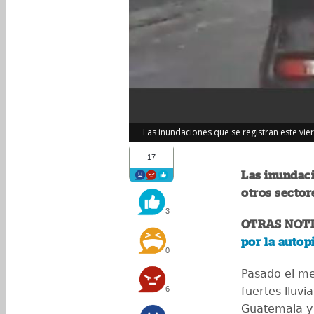
Las inundaciones que se registran este vierne
17
Las inundaci
otros sectore
3
OTRAS NOTI
por la autop
0
Pasado el me
6
fuertes lluvi
Guatemala y