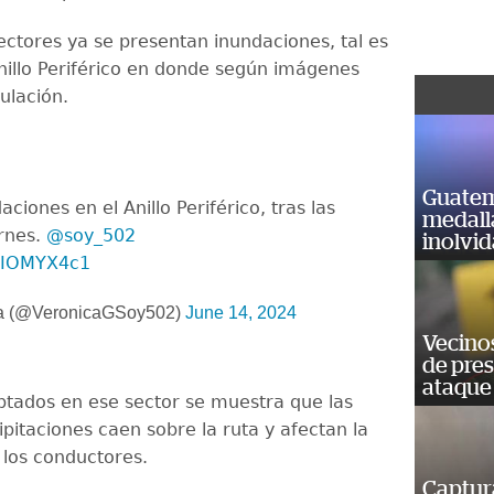
ectores ya se presentan inundaciones, tal es
Anillo Periférico en donde según imágenes
culación.
Guatem
aciones en el Anillo Periférico, tras las
medall
ernes.
@soy_502
inolvi
02IOMYX4c1
a (@VeronicaGSoy502)
June 14, 2024
Vecino
de pre
ataque
ptados en ese sector se muestra que las
pitaciones caen sobre la ruta y afectan la
e los conductores.
Captur