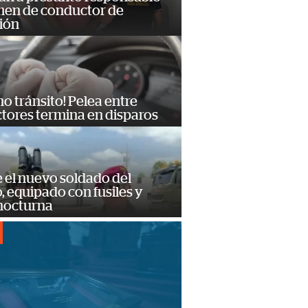
imen de conductor de
ión
no tránsito! Pelea entre
tores termina en disparos
e el nuevo soldado del
o, equipado con fusiles y
 nocturna