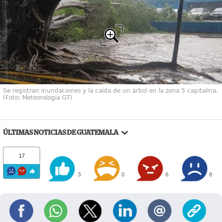
Se registran inundaciones y la caída de un árbol en la zona 5 capitalina.
(Foto: Meteorología GT)
ÚLTIMAS NOTICIAS DE GUATEMALA
17
3
0
6
8