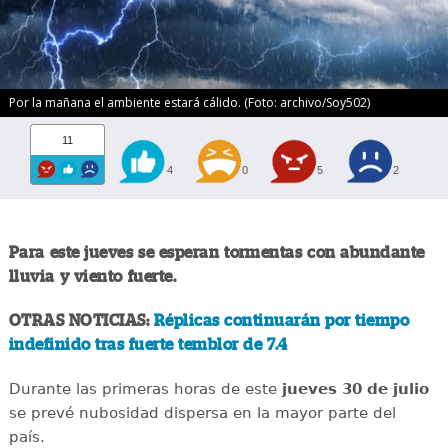
Por la mañana el ambiente estará cálido. (Foto: archivo/Soy502)
11
4
0
5
2
Para este jueves se esperan tormentas con abundante
lluvia y viento fuerte.
OTRAS NOTICIAS:
Réplicas continuarán por tiempo
indefinido tras fuerte temblor de 7.4
Durante las primeras horas de este
jueves 30 de julio
se prevé nubosidad dispersa en la mayor parte del
país.