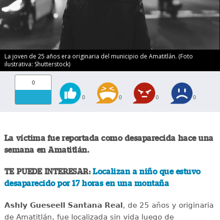
La joven de 25 años era originaria del municipio de Amatitlán. (Foto
ilustrativa: Shutterstock)
0
0
0
0
0
La víctima fue reportada como desaparecida hace una
semana en Amatitlán.
TE PUEDE INTERESAR:
Localizan a niño que estuvo
desaparecido por 17 horas en una montaña
Ashly Gueseell Santana Real
, de 25 años y originaria
de Amatitlán, fue localizada sin vida luego de