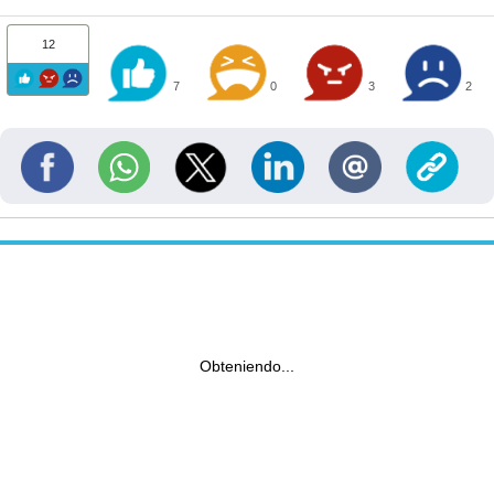
12
7
0
3
2
Obteniendo...