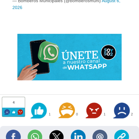
— Bomberos Municipales (@bomberosmuni)
August 6,
2026
4
1
0
1
2