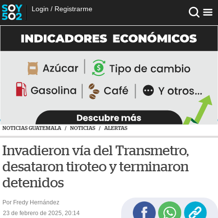
Login
/
Registrarme
NOTICIAS GUATEMALA
/
NOTICIAS
/
ALERTAS
Invadieron vía del Transmetro,
desataron tiroteo y terminaron
detenidos
Por Fredy Hernández
23 de febrero de 2025, 20:14