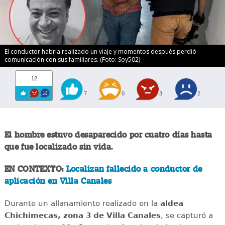
El conductor habría realizado un viaje y momentos después perdió
comunicación con sus familiares. (Foto: Soy502)
12
7
0
3
2
El hombre estuvo desaparecido por cuatro días hasta
que fue localizado sin vida.
EN CONTEXTO:
Localizan fallecido a conductor de
aplicación en Villa Canales
Durante un allanamiento realizado en la
aldea
Chichimecas, zona 3 de Villa Canales
, se capturó a