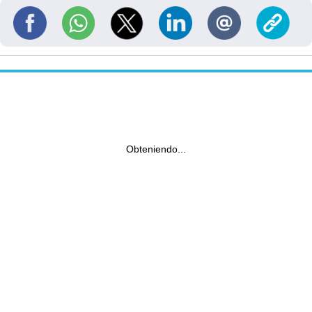
Obteniendo...