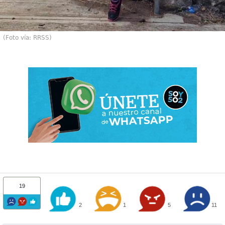
(Foto vía: RRSS)
19
2
1
5
11