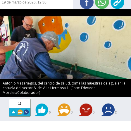
19 de marzo de 2026, 12:36
Antonio Mazariegos, del centro de salud, toma las muestras de agua en la
escuela del sector 8, de Villa Hermosa 1. (Foto: Edwards
Morales/Colaborador)
11
6
3
0
2