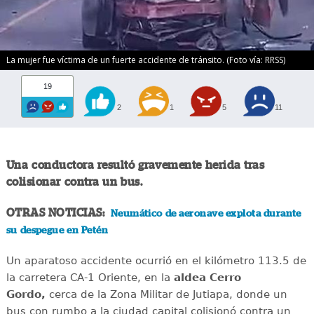
La mujer fue víctima de un fuerte accidente de tránsito. (Foto vía: RRSS)
19
2
1
5
11
Una conductora resultó gravemente herida tras
colisionar contra un bus.
OTRAS NOTICIAS:
Neumático de aeronave explota durante
su despegue en Petén
Un aparatoso accidente ocurrió en el kilómetro 113.5 de
la carretera CA-1 Oriente, en la
aldea Cerro
Gordo,
cerca de la Zona Militar de Jutiapa, donde un
bus con rumbo a la ciudad capital colisionó contra un