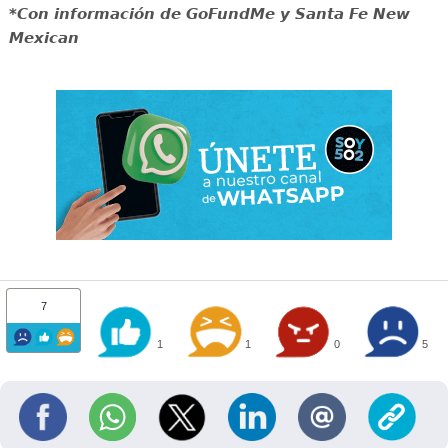
*Con información de GoFundMe y Santa Fe New
Mexican
7
1
1
0
5