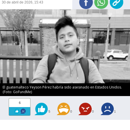
30 de abril de 2026, 15:43
El guatemalteco Yeyson Pérez habría sido asesinado en Estados Unidos.
(Foto: GoFundMe)
6
5
0
0
1