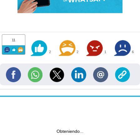
11
2
2
1
6
Obteniendo...