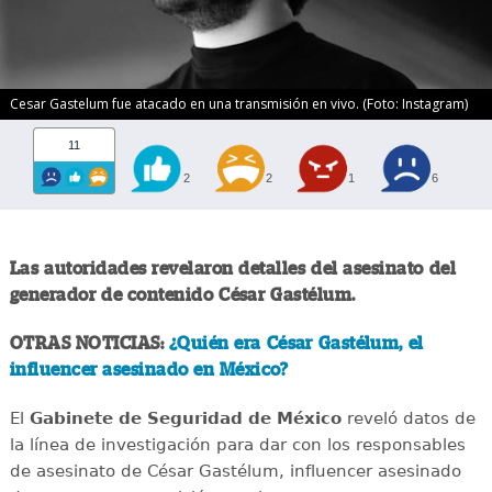
Cesar Gastelum fue atacado en una transmisión en vivo. (Foto: Instagram)
11
2
2
1
6
Las autoridades revelaron detalles del asesinato del
generador de contenido César Gastélum.
OTRAS NOTICIAS:
¿Quién era César Gastélum, el
influencer asesinado en México?
El
Gabinete de Seguridad de México
reveló datos de
la línea de investigación para dar con los responsables
de asesinato de César Gastélum, influencer asesinado