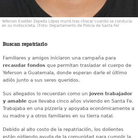
Yeferson Evelder Zepeda López murió tras chocar cuando se conducía
en su motocicleta. (Foto: Departamento de Policía de Santa Fe)
Buscan repatriarlo
Familiares y amigos iniciaron una campaña para
recaudar
fondos
que permitan trasladar el cuerpo de
Yeferson a Guatemala, donde esperan darle el último
adiós junto a sus seres queridos.
Sus allegados lo recuerdan como un
joven
trabajador
y amable
que llevaba cinco años viviendo en Santa Fe.
Trabajaba en una pizzería y apoyaba económicamente a
su madre y a otros familiares en su tierra natal.
Debido al alto costo de la repatriación, los dolientes
están pidiendo ayuda de la comunidad para cumplir la