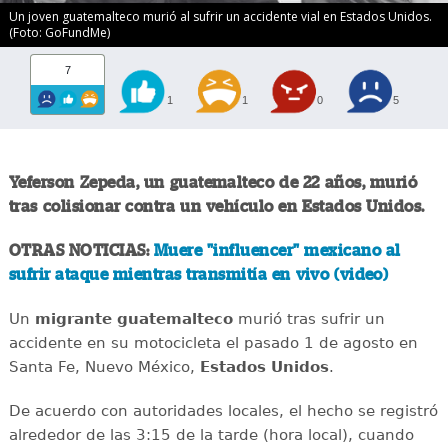
Un joven guatemalteco murió al sufrir un accidente vial en Estados Unidos.
(Foto: GoFundMe)
7
1
1
0
5
Yeferson Zepeda, un guatemalteco de 22 años, murió
tras colisionar contra un vehículo en Estados Unidos.
OTRAS NOTICIAS:
Muere "influencer" mexicano al
sufrir ataque mientras transmitía en vivo (video)
Un
migrante
guatemalteco
murió tras sufrir un
accidente en su motocicleta el pasado 1 de agosto en
Santa Fe, Nuevo México,
Estados
Unidos
.
De acuerdo con autoridades locales, el hecho se registró
alrededor de las 3:15 de la tarde (hora local), cuando