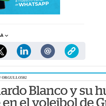
LA
/
ORGULLO502
rdo Blanco y su h
 en el voleibol de 