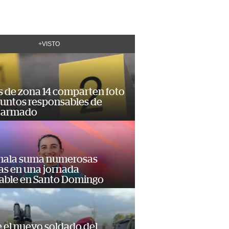
+VISTO
s de zona 14 comparten foto
suntos responsables de
 armado
ala suma numerosas
as en una jornada
dable en Santo Domingo
e el nuevo soldado del