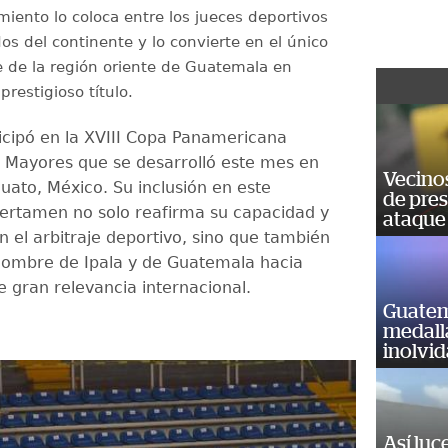
miento lo coloca entre los jueces deportivos
s del continente y lo convierte en el único
 de la región oriente de Guatemala en
prestigioso título.
ticipó en la XVIII Copa Panamericana
 Mayores que se desarrolló este mes en
Vecino
uato, México. Su inclusión en este
de pre
ertamen no solo reafirma su capacidad y
ataque
n el arbitraje deportivo, sino que también
nombre de Ipala y de Guatemala hacia
e gran relevancia internacional.
Guatem
medall
inolvi
Así luc