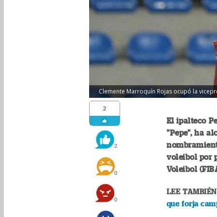
Clemente Marroquín Rojas ocupó la vicepre
2
El ipalteco 
"Pepe", ha al
nombramiento
2
voleibol por 
Voleibol (FIB
0
LEE TAMBIÉN
0
que forja cam