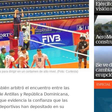
Ejércit
visión
AeroMet
constr
¡Se ve 
cambia 
 para dirigir en un certamen de alto nivel. (Foto: Cortesía)
erupci
ESPECIAL
ién arbitró el encuentro entre las
de Antillas y República Dominicana,
que evidencia la confianza que las
deportivas han depositado en su