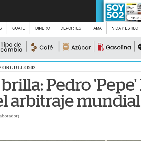
VERS
S
GUATE
DINERO
DEPORTES
FAMA
VIDA Y ESTILO
/
ORGULLO502
rilla: Pedro 'Pepe'
l arbitraje mundial
laborador)