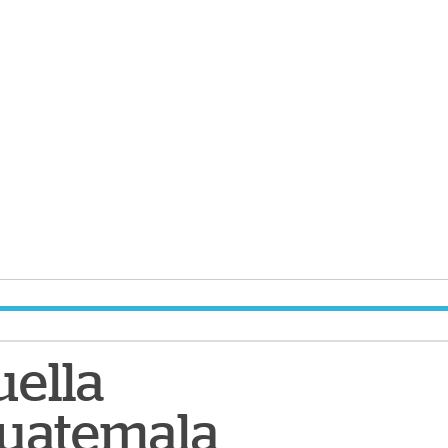
uella
Guatemala