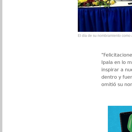
El día de su nombramiento como ár
"Felicitacio
Ipala en lo m
inspirar a n
dentro y fue
omitió su no