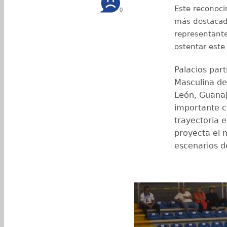
Este reconoci
0
más destacado
representante
ostentar este 
Palacios par
Masculina de
León, Guanaj
importante c
trayectoria e
proyecta el 
escenarios d