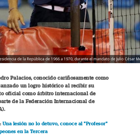
sidencia de la República de 1966 a 1970, durante el mandato de Julio César M
Pedro Palacios, conocido cariñosamente como
canzado un logro histórico al recibir su
 oficial como árbitro internacional de
parte de la Federación Internacional de
A).
:
Una lesión no lo detuvo, conoce al "Profesor"
peones en la Tercera