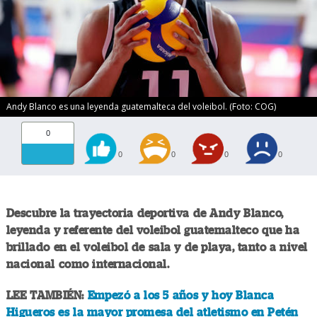
Andy Blanco es una leyenda guatemalteca del voleibol. (Foto: COG)
0
0
0
0
0
Descubre la trayectoria deportiva de Andy Blanco,
leyenda y referente del voleibol guatemalteco que ha
brillado en el voleibol de sala y de playa, tanto a nivel
nacional como internacional.
LEE TAMBIÉN:
Empezó a los 5 años y hoy Blanca
Higueros es la mayor promesa del atletismo en Petén