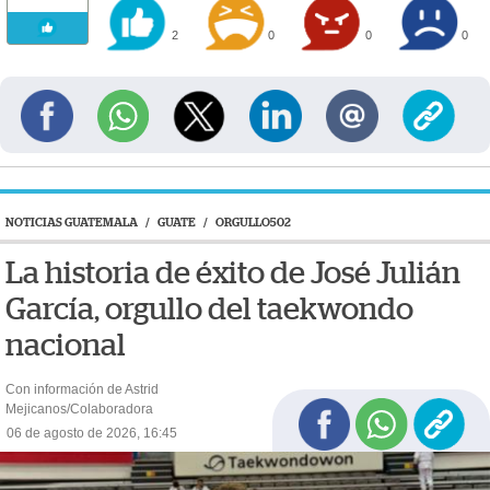
2
0
0
0
NOTICIAS GUATEMALA
/
GUATE
/
ORGULLO502
La historia de éxito de José Julián
García, orgullo del taekwondo
nacional
Con información de Astrid
Mejicanos/Colaboradora
06 de agosto de 2026, 16:45