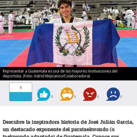
Representar a Guatemala es una de las mayores motivaciones del
deportista. (Foto: Astrid Mejicanos/Colaboradora)
0
0
0
0
0
Descubre la inspiradora historia de José Julián García,
un destacado exponente del parataekwondo (o
taekwondo adaptado) de Guatemala. Conoce sus