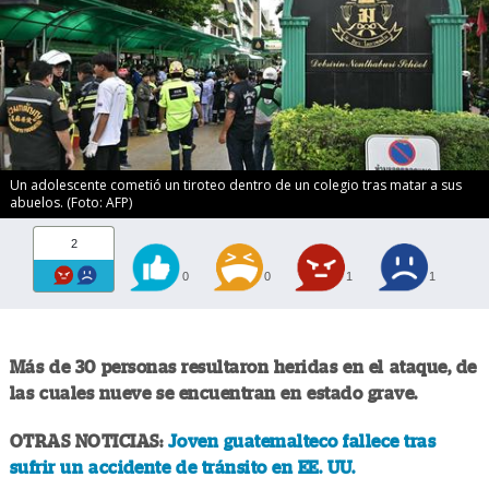
Un adolescente cometió un tiroteo dentro de un colegio tras matar a sus
abuelos. (Foto: AFP)
2
0
0
1
1
Más de 30 personas resultaron heridas en el ataque, de
las cuales nueve se encuentran en estado grave.
OTRAS NOTICIAS:
Joven guatemalteco fallece tras
sufrir un accidente de tránsito en EE. UU.