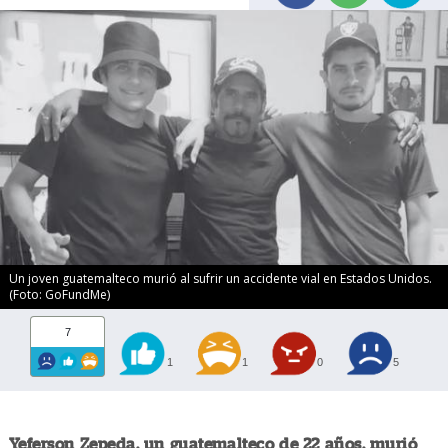
Un joven guatemalteco murió al sufrir un accidente vial en Estados Unidos.
(Foto: GoFundMe)
7
1
1
0
5
Yeferson Zepeda, un guatemalteco de 22 años, murió