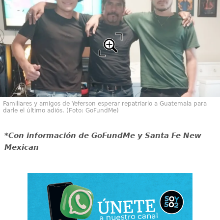
Familiares y amigos de Yeferson esperar repatriarlo a Guatemala para
darle el último adiós. (Foto: GoFundMe)
*Con información de GoFundMe y Santa Fe New
Mexican