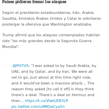
Países pidieron frenar los ataques
Según el presidente estadounidense, Irán, Arabia
Saudita, Emiratos Árabes Unidos y Catar le solicitaron
postergar la ofensiva que Washington analizaba.
Trump afirmó que los ataques contemplados habrían
sido "los más grandes desde la Segunda Guerra
Mundial".
.
@POTUS
: "I was asked to by Saudi Arabia, by
UAE, and by Qatar, and by Iran. We were all
set to go, just about at this time right now,
and it would've been a massive attack... The
reason they asked [to call it off] is they think
there's a deal. There's a deal on Hormuz and
then…
https://t.co/VlwtUEB3LR
pic.twitter.com/uNNQqCya5n