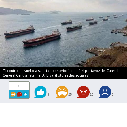
“El control ha vuelto a su estado anterior”, indicó el portavoz del Cuartel
General Central Jatam al Anbiya. (Foto: redes sociales)
41
3
25
10
3