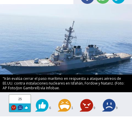
"Irán evalúa cerrar el paso marítimo en respuesta a ataques aéreos de
EE.UU. contra instalaciones nucleares en Isfahán, Fordow y Natanz. (Foto:
AP Foto/Jon Gambrell) vía Infobae.
25
6
1
9
9