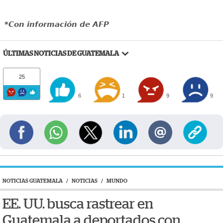
*Con información de AFP
ÚLTIMAS NOTICIAS DE GUATEMALA
25
6
1
9
9
NOTICIAS GUATEMALA
/
NOTICIAS
/
MUNDO
EE. UU. busca rastrear en
Guatemala a deportados con