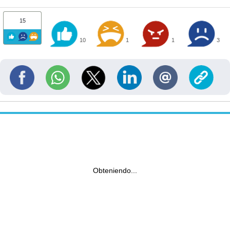
15
10
1
1
3
Obteniendo...