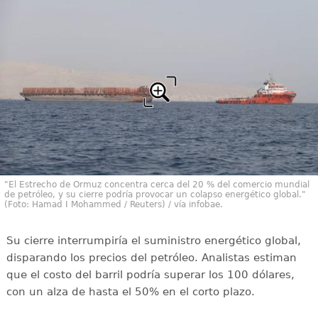
"El Estrecho de Ormuz concentra cerca del 20 % del comercio mundial
de petróleo, y su cierre podría provocar un colapso energético global."
(Foto: Hamad I Mohammed / Reuters) / vía infobae.
Su cierre interrumpiría el suministro energético global,
disparando los precios del petróleo. Analistas estiman
que el costo del barril podría superar los 100 dólares,
con un alza de hasta el 50% en el corto plazo.