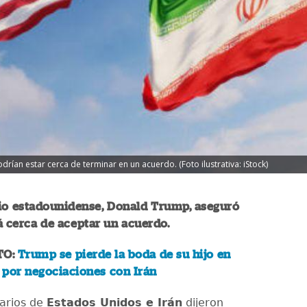
ían estar cerca de terminar en un acuerdo. (Foto ilustrativa: iStock)
io estadounidense, Donald Trump, aseguró
á cerca de aceptar un acuerdo.
TO:
Trump se pierde la boda de su hijo en
 por negociaciones con Irán
narios de
Estados Unidos e Irán
dijeron