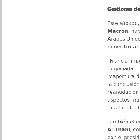
Gestiones de
Este sábado,
Macron
, ha
Árabes Unido
poner
fin al
"Francia impu
negociada, t
reapertura d
la conclusió
reanudación 
aspectos (nuc
una fuente d
También el e
Al Thani
, c
con el presi