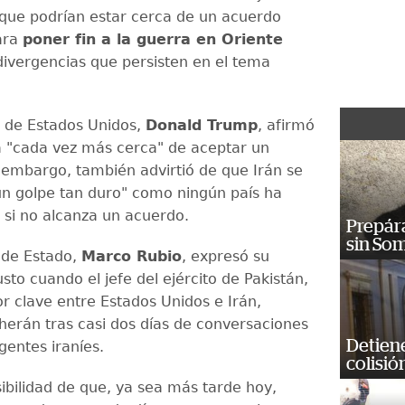
que podrían estar cerca de un acuerdo
ara
poner fin a la guerra en Oriente
divergencias que persisten en el tema
e de Estados Unidos,
Donald Trump
, afirmó
á "cada vez más cerca" de aceptar un
 embargo, también advirtió de que Irán se
un golpe tan duro" como ningún país ha
s si no alcanza un acuerdo.
Prepára
sin So
o de Estado,
Marco Rubio
, expresó su
sto cuando el jefe del ejército de Pakistán,
r clave entre Estados Unidos e Irán,
erán tras casi dos días de conversaciones
Detiene
igentes iraníes.
colisió
sibilidad de que, ya sea más tarde hoy,