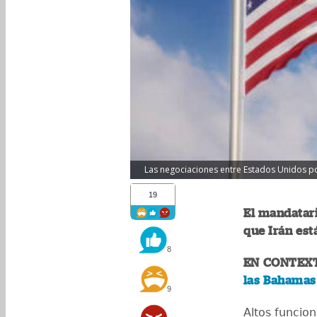
Las negociaciones entre Estados Unidos podr
19
El mandatar
que Irán est
8
EN CONTEX
las Bahamas
9
Altos funcio