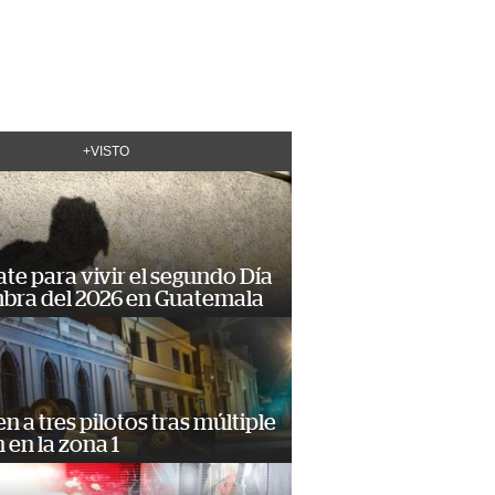
+VISTO
te para vivir el segundo Día
mbra del 2026 en Guatemala
n a tres pilotos tras múltiple
n en la zona 1