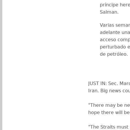
príncipe he
Salman.
Varias seman
adelante una
acceso compl
perturbado e
de petróleo.
JUST IN: Sec. Mar
Iran. Big news co
"There may be new
hope there will be
"The Straits must