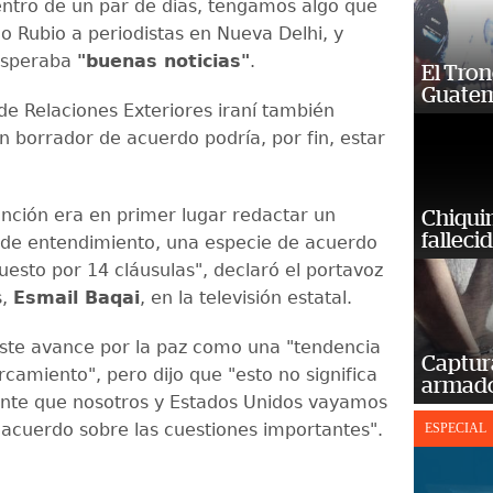
tro de un par de días, tengamos algo que
jo Rubio a periodistas en Nueva Delhi, y
esperaba
"buenas noticias"
.
El Tron
Guatem
 de Relaciones Exteriores iraní también
n borrador de acuerdo podría, por fin, estar
ención era en primer lugar redactar un
Chiqui
falleci
e entendimiento, una especie de acuerdo
sto por 14 cláusulas", declaró el portavoz
s,
Esmail Baqai
, en la televisión estatal.
 este avance por la paz como una "tendencia
Captur
camiento", pero dijo que "esto no significa
armado
nte que nosotros y Estados Unidos vayamos
n acuerdo sobre las cuestiones importantes".
ESPECIAL