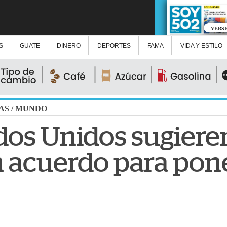
VERS
S
GUATE
DINERO
DEPORTES
FAMA
VIDA Y ESTILO
AS
/
MUNDO
dos Unidos sugiere
 acuerdo para poner