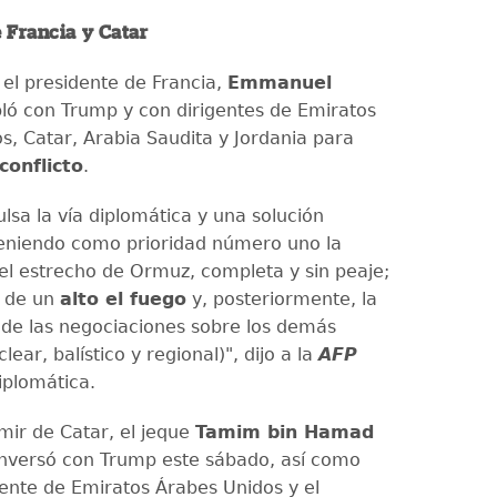
 Francia y Catar
 el presidente de Francia,
Emmanuel
bló con Trump y con dirigentes de Emiratos
s, Catar, Arabia Saudita y Jordania para
 conflicto
.
lsa la vía diplomática y una solución
eniendo como prioridad número uno la
el estrecho de Ormuz, completa y sin peaje;
n de un
alto el fuego
y, posteriormente, la
de las negociaciones sobre los demás
lear, balístico y regional)", dijo a la
AFP
iplomática.
mir de Catar, el jeque
Tamim bin Hamad
onversó con Trump este sábado, así como
dente de Emiratos Árabes Unidos y el