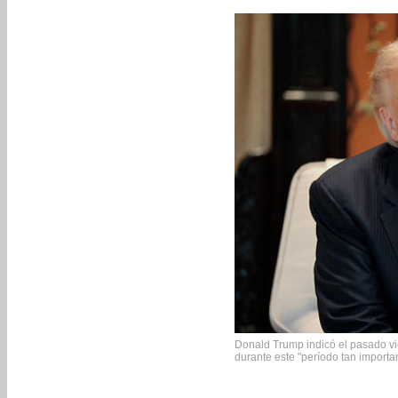
Donald Trump indicó el pasado v
durante este "período tan importan