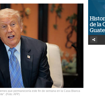
Histor
de la 
Guat
iernes que permanecería este fin de semana en la Casa Blanca
te". (Foto: AFP)