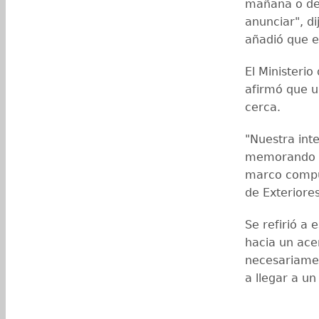
mañana o den
anunciar", di
añadió que 
El Ministerio
afirmó que u
cerca.
"Nuestra int
memorando d
marco compue
de Exteriore
Se refirió a
hacia un acer
necesariame
a llegar a u