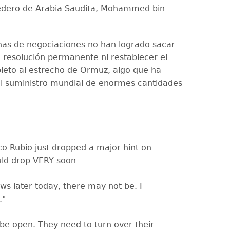
redero de Arabia Saudita, Mohammed bin
as de negociaciones no han logrado sacar
 resolución permanente ni restablecer el
eto al estrecho de Ormuz, algo que ha
l suministro mundial de enormes cantidades
co Rubio just dropped a major hint on
uld drop VERY soon
s later today, there may not be. I
."
 be open. They need to turn over their