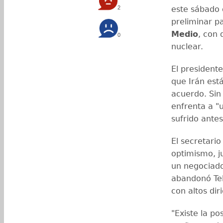
2
este sábado 
preliminar p
Medio
, con 
0
nuclear.
El president
que Irán est
acuerdo. Sin
enfrenta a "
sufrido ante
El secretari
optimismo, ju
un negociado
abandonó Teh
con altos dir
"Existe la po