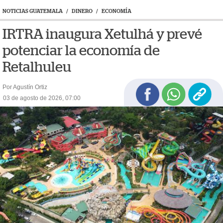
NOTICIAS GUATEMALA
/
DINERO
/
ECONOMÍA
IRTRA inaugura Xetulhá y prevé
potenciar la economía de
Retalhuleu
Por Agustín Ortiz
03 de agosto de 2026, 07:00