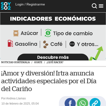
Login
/
Registrarme
NOTICIAS GUATEMALA
/
GUATE
/
¿QUÉ HACER?
¡Amor y diversión! Irtra anuncia
actividades especiales por el Día
del Cariño
Por Andrea Llamas
10 de febrero de 2025, 05:04