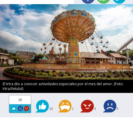
El Irtra dio a conocer actividades especiales por el mes del amor. (Foto:
Irtra/Xetulul)
20
10
1
4
5