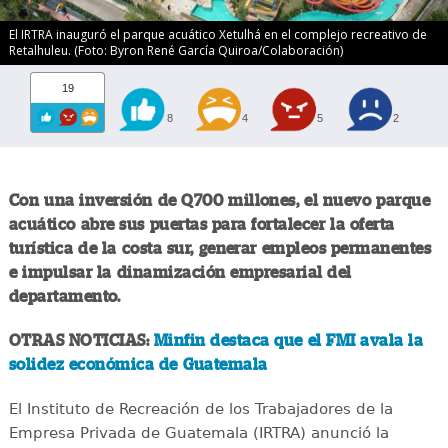
El IRTRA inauguró el parque acuático Xetulhá en el complejo recreativo de
Retalhuleu. (Foto: Byron René García Quiroa/Colaboración)
19
8
4
5
2
Con una inversión de Q700 millones, el nuevo parque
acuático abre sus puertas para fortalecer la oferta
turística de la costa sur, generar empleos permanentes
e impulsar la dinamización empresarial del
departamento.
OTRAS NOTICIAS:
Minfin destaca que el FMI avala la
solidez económica de Guatemala
El Instituto de Recreación de los Trabajadores de la
Empresa Privada de Guatemala (IRTRA) anunció la