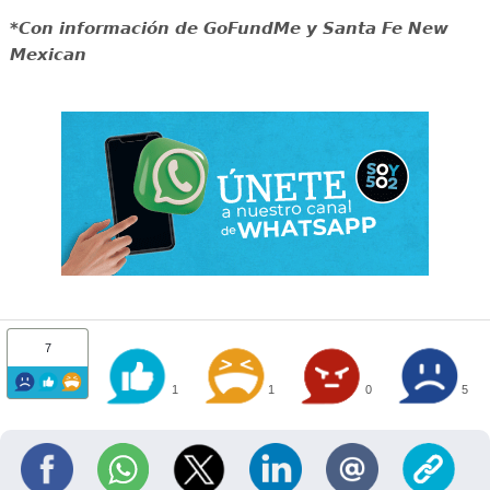
*Con información de GoFundMe y Santa Fe New
Mexican
7
1
1
0
5