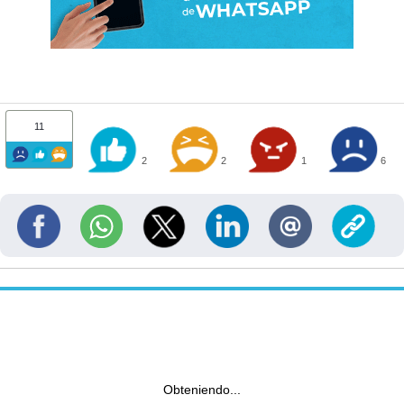
11
2
2
1
6
Obteniendo...