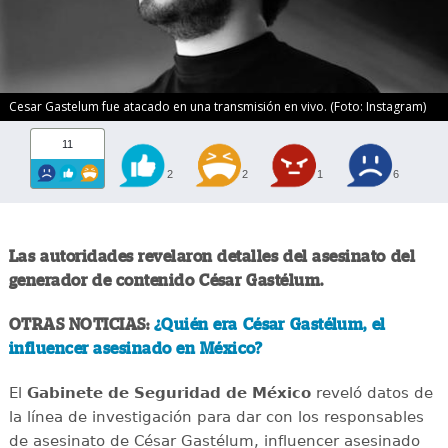
Cesar Gastelum fue atacado en una transmisión en vivo. (Foto: Instagram)
11
2
2
1
6
Las autoridades revelaron detalles del asesinato del
generador de contenido César Gastélum.
OTRAS NOTICIAS:
¿Quién era César Gastélum, el
influencer asesinado en México?
El
Gabinete de Seguridad de México
reveló datos de
la línea de investigación para dar con los responsables
de asesinato de César Gastélum, influencer asesinado