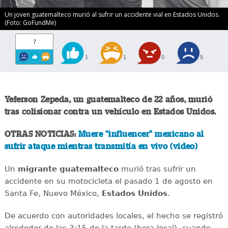
Un joven guatemalteco murió al sufrir un accidente vial en Estados Unidos.
(Foto: GoFundMe)
7
1
1
0
5
Yeferson Zepeda, un guatemalteco de 22 años, murió
tras colisionar contra un vehículo en Estados Unidos.
OTRAS NOTICIAS:
Muere "influencer" mexicano al
sufrir ataque mientras transmitía en vivo (video)
Un
migrante
guatemalteco
murió tras sufrir un
accidente en su motocicleta el pasado 1 de agosto en
Santa Fe, Nuevo México,
Estados
Unidos
.
De acuerdo con autoridades locales, el hecho se registró
alrededor de las 3:15 de la tarde (hora local), cuando