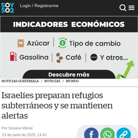
Login
/
Registrarme
NOTICIAS GUATEMALA
/
NOTICIAS
/
MUNDO
Israelíes preparan refugios
subterráneos y se mantienen
alertas
Por Susana Manai
23 de junio de 2025, 14:42