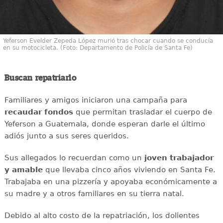
Yeferson Evelder Zepeda López murió tras chocar cuando se conducía
en su motocicleta. (Foto: Departamento de Policía de Santa Fe)
Buscan repatriarlo
Familiares y amigos iniciaron una campaña para
recaudar
fondos
que permitan trasladar el cuerpo de
Yeferson a Guatemala, donde esperan darle el último
adiós junto a sus seres queridos.
Sus allegados lo recuerdan como un
joven
trabajador
y amable
que llevaba cinco años viviendo en Santa Fe.
Trabajaba en una pizzería y apoyaba económicamente a
su madre y a otros familiares en su tierra natal.
Debido al alto costo de la repatriación, los dolientes