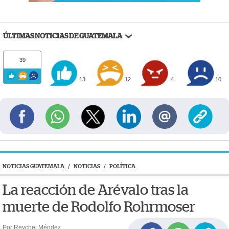
ÚLTIMAS NOTICIAS DE GUATEMALA
39
13
12
4
10
NOTICIAS GUATEMALA
/
NOTICIAS
/
POLÍTICA
La reacción de Arévalo tras la
muerte de Rodolfo Rohrmoser
Por Reychel Méndez