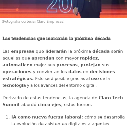
(Fotografía cortesía: Claro Empresas)
Las tendencias que marcarán la próxima década
Las
empresas
que
liderarán
la próxima
década
serán
aquellas que
aprendan
con mayor
rapidez
,
automaticen
mejor sus
procesos
,
protejan
sus
operaciones
y conviertan los
datos
en
decisiones
estratégicas.
Esto será posible gracias al
uso
de la
t
ecnología
y a los avances del entorno digital.
Derivado de estas tendencias, la agenda de
Claro Tech
Sunmit
abordó
cinco ejes
, estos fueron:
IA como nueva fuerza laboral:
cómo se desarrolla
la evolución de asistentes digitales a agentes