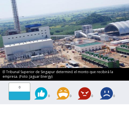
El Tribunal Superior de Singapur determinó el monto que recibirá la
empresa. (Foto: Jaguar Energy)
0
0
0
0
0