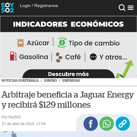
Login
/
Registrarme
NOTICIAS GUATEMALA
/
DINERO
/
EMPRESAS
Arbitraje beneficia a Jaguar Energy
y recibirá $129 millones
Por Soy502
27 de abril de 2018, 12:58