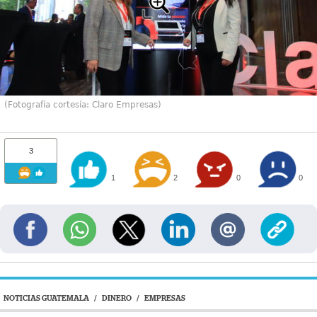
(Fotografía cortesía: Claro Empresas)
3
1
2
0
0
NOTICIAS GUATEMALA
/
DINERO
/
EMPRESAS