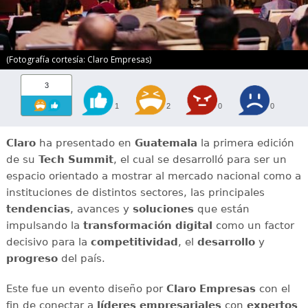
(Fotografía cortesía: Claro Empresas)
3
1
2
0
0
Claro
ha presentado en
Guatemala
la primera edición
de su
Tech Summit
, el cual se desarrolló para ser un
espacio orientado a mostrar al mercado nacional como a
instituciones de distintos sectores, las principales
tendencias
, avances y
soluciones
que están
impulsando la
transformación digital
como un factor
decisivo para la
competitividad
, el
desarrollo
y
progreso
del país.
Este fue un evento diseño por
Claro Empresas
con el
fin de conectar a
líderes empresariales
con
expertos