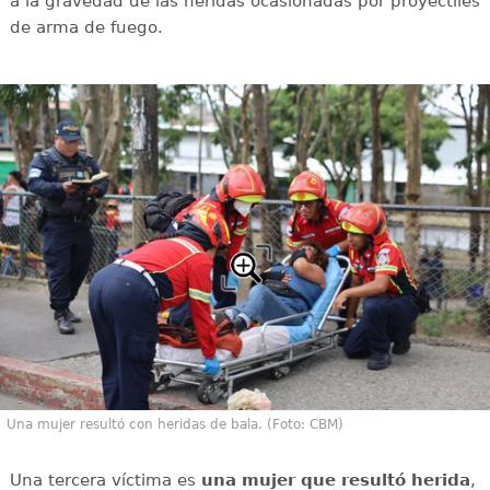
a la gravedad de las heridas ocasionadas por proyectiles
de arma de fuego.
Una mujer resultó con heridas de bala. (Foto: CBM)
Una tercera víctima es
una mujer que resultó herida
,