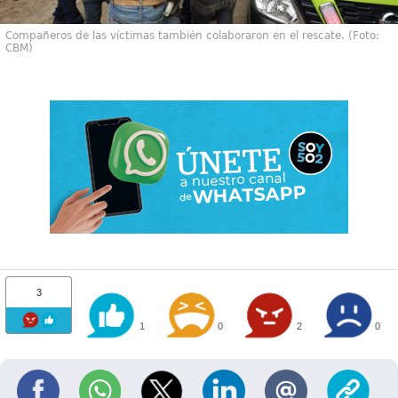
Compañeros de las víctimas también colaboraron en el rescate. (Foto:
CBM)
3
1
0
2
0