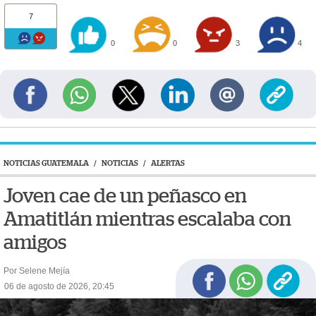
7
0
0
3
4
NOTICIAS GUATEMALA
/
NOTICIAS
/
ALERTAS
Joven cae de un peñasco en
Amatitlán mientras escalaba con
amigos
Por Selene Mejía
06 de agosto de 2026, 20:45