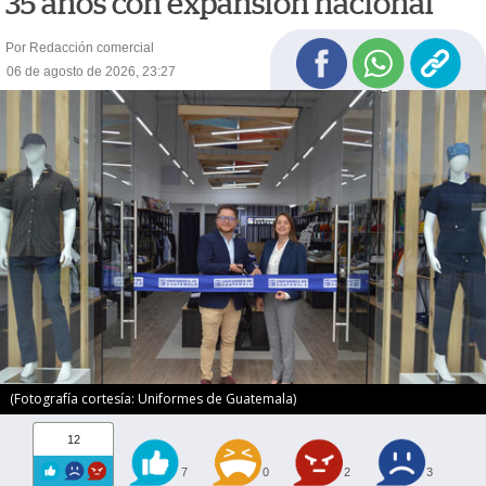
35 años con expansión nacional
Por Redacción comercial
06 de agosto de 2026, 23:27
(Fotografía cortesía: Uniformes de Guatemala)
12
7
0
2
3