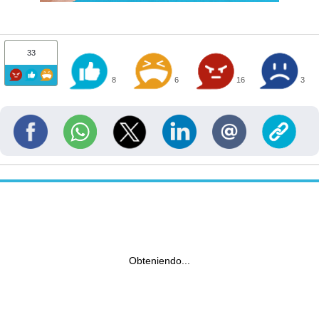
33
8
6
16
3
Obteniendo...