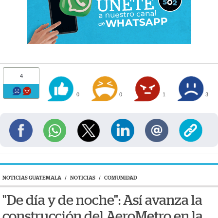
4
0
0
1
3
NOTICIAS GUATEMALA
/
NOTICIAS
/
COMUNIDAD
"De día y de noche": Así avanza la
construcción del AeroMetro en la