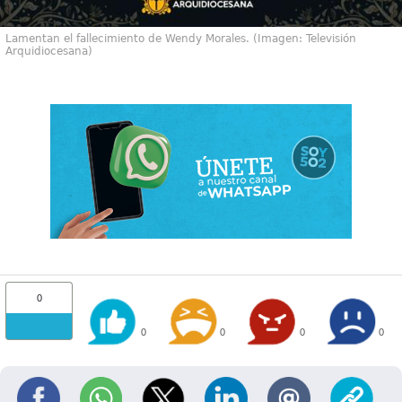
Lamentan el fallecimiento de Wendy Morales. (Imagen: Televisión
Arquidiocesana)
0
0
0
0
0