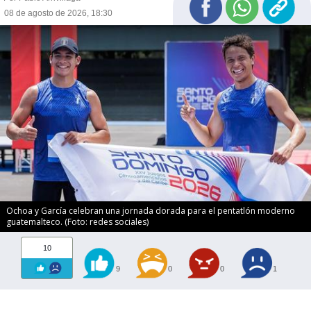
08 de agosto de 2026, 18:30
Ochoa y García celebran una jornada dorada para el pentatlón moderno
guatemalteco. (Foto: redes sociales)
10
9
0
0
1