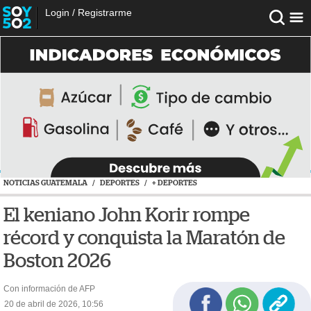
Login
/
Registrarme
NOTICIAS GUATEMALA
/
DEPORTES
/
+ DEPORTES
El keniano John Korir rompe
récord y conquista la Maratón de
Boston 2026
Con información de AFP
20 de abril de 2026, 10:56