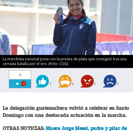
La marchista nacional posa con la presea de plata que consiguió tras una
cerrada batalla por el oro. (Foto: COG)
3
2
0
1
0
La delegación guatemalteca volvió a celebrar en Santo
Domingo con una destacada actuación en la marcha.
OTRAS NOTICIAS:
Muere Jorge Messi, padre y pilar de