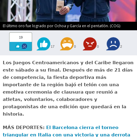
El último oro fue logrado por Ochoa y García en el pentatlón. (COG)
19
17
0
0
2
Los Juegos Centroamericanos y del Caribe llegaron
este sábado a su final. Después de más de 21 días
de competencia, la fiesta deportiva más
importante de la región bajó el telón con una
emotiva ceremonia de clausura que reunió a
atletas, voluntarios, colaboradores y
protagonistas de una edición que quedará en la
historia.
MÁS DEPORTES:
El Barcelona cierra el torneo
triangular en Italia con una victoria y una derrota