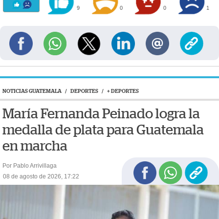
9
0
0
1
NOTICIAS GUATEMALA
/
DEPORTES
/
+ DEPORTES
María Fernanda Peinado logra la
medalla de plata para Guatemala
en marcha
Por Pablo Arrivillaga
08 de agosto de 2026, 17:22