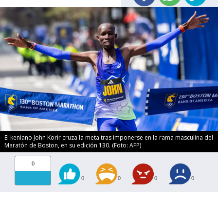
El keniano John Korir cruza la meta tras imponerse en la rama masculina del
Maratón de Boston, en su edición 130. (Foto: AFP)
0
0
0
0
0