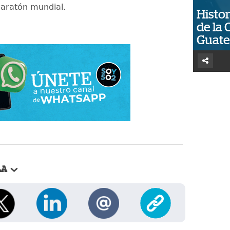
maratón mundial.
Histor
de la 
Guat
LA