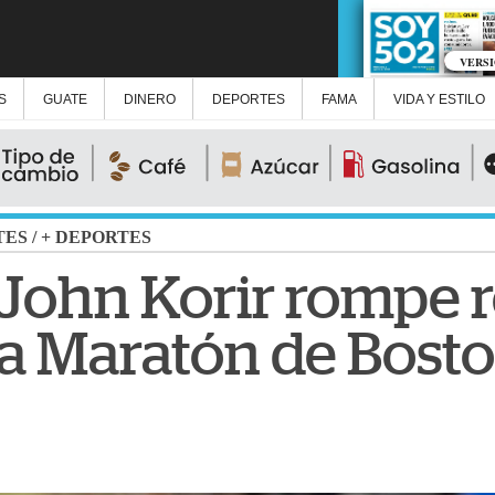
VERS
S
GUATE
DINERO
DEPORTES
FAMA
VIDA Y ESTILO
TES
/
+ DEPORTES
 John Korir rompe 
la Maratón de Bost