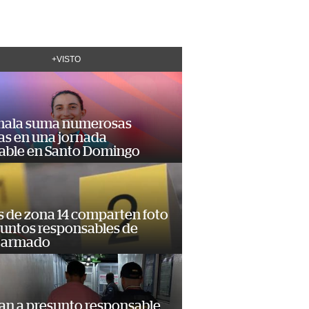
+VISTO
ala suma numerosas
as en una jornada
dable en Santo Domingo
s de zona 14 comparten foto
suntos responsables de
 armado
an a presunto responsable