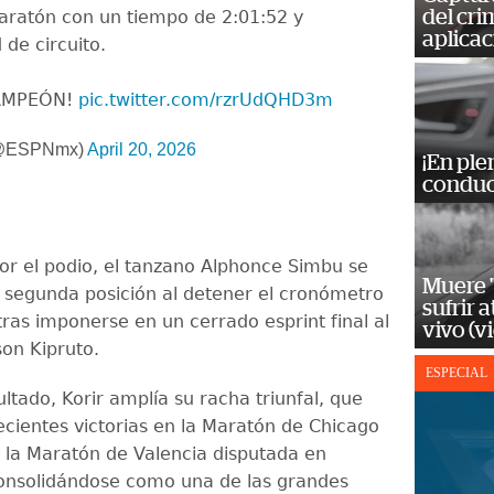
del cr
aratón con un tiempo de 2:01:52 y
aplicac
 de circuito.
AMPEÓN!
pic.twitter.com/rzrUdQHD3m
(@ESPNmx)
April 20, 2026
¡En ple
conduc
por el podio, el tanzano Alphonce Simbu se
Muere "
 segunda posición al detener el cronómetro
sufrir 
tras imponerse en un cerrado esprint final al
vivo (v
on Kipruto.
ESPECIAL
ltado, Korir amplía su racha triunfal, que
ecientes victorias en la Maratón de Chicago
 la Maratón de Valencia disputada en
onsolidándose como una de las grandes