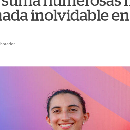
 suma numerosas 
nada inolvidable en
aborador