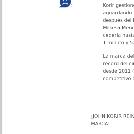
Korir gestion
0
aguardando e
después del 
Milkesa Men
cedería hast
1 minuto y 5
La marca del
récord del ci
desde 2011 (
competitivo 
¡JOHN KORIR REI
MARCA!