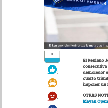
El keniano John Korir cruza la meta tras i
0
El keniano J
consecutiva 
demoledor e
0
cuarto triun
imponer un n
0
OTRAS NOTI
0
Mayan Open