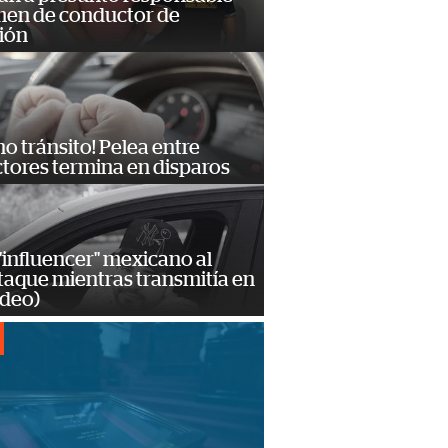
imen de conductor de
ión
no tránsito! Pelea entre
tores termina en disparos
influencer" mexicano al
ataque mientras transmitía en
ideo)