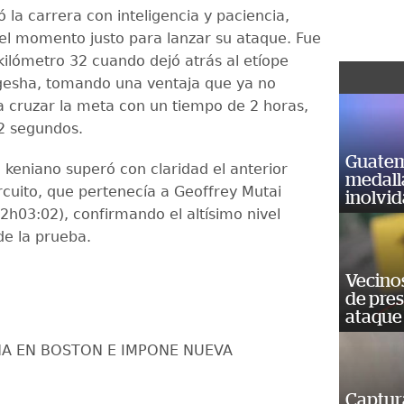
ó la carrera con inteligencia y paciencia,
l momento justo para lanzar su ataque. Fue
kilómetro 32 cuando dejó atrás al etíope
gesha, tomando una ventaja que ya no
a cruzar la meta con un tiempo de 2 horas,
2 segundos.
Guatem
 keniano superó con claridad el anterior
medall
rcuito, que pertenecía a Geoffrey Mutai
inolvi
2h03:02), confirmando el altísimo nivel
de la prueba.
Vecino
de pre
ataque
NA EN BOSTON E IMPONE NUEVA
Captur