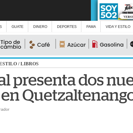
VERS
S
GUATE
DINERO
DEPORTES
FAMA
VIDA Y ESTILO
 ESTILO
/
LIBROS
al presenta dos nu
 en Quetzaltenang
rador