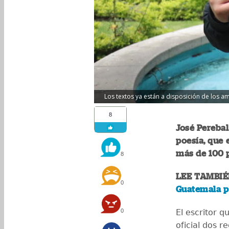
Los textos ya están a disposición de los 
8
José Perebal
poesía, que
más de 100 
8
LEE TAMBIÉ
0
Guatemala pa
0
El escritor 
oficial dos r