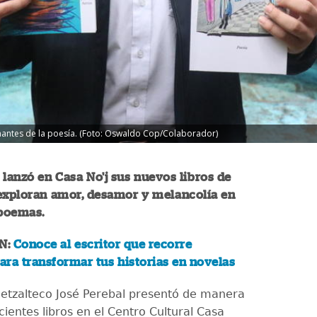
amantes de la poesía. (Foto: Oswaldo Cop/Colaborador)
 lanzó en Casa No'j sus nuevos libros de
 exploran amor, desamor y melancolía en
poemas.
N:
Conoce al escritor que recorre
ra transformar tus historias en novelas
quetzalteco José Perebal presentó de manera
ecientes libros en el Centro Cultural Casa