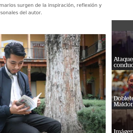
marios surgen de la inspiración, reflexión y
sonales del autor.
Ataque
conduct
Doblet
Maldon
Imágene