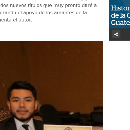
dos nuevos títulos que muy pronto daré a
Histor
erando el apoyo de los amantes de la
de la 
enta el autor.
Guat