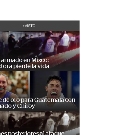
+VISTO
 armado en Mixco:
ora pierde la vida
e de oro para Guatemala con
ado y Chiroy
s posteriores al ataque