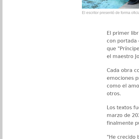
El escritor presentó de forma ofic
El primer lib
con portada 
que "Príncip
el maestro J
Cada obra c
emociones pr
como el amor
otros.
Los textos f
marzo de 202
finalmente p
"He crecido 