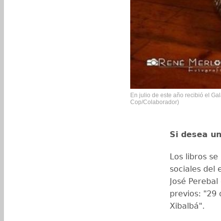
En julio de este año recibió el G
Cop/Colaborador)
Si desea u
Los libros se
sociales del
José Perebal
previos: "29
Xibalbá".