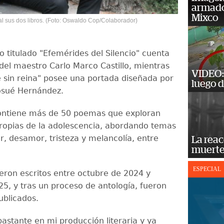
armado
Mixco
ial sus dos libros. (Foto: Oswaldo Cop/Colaborador)
ro titulado "Efemérides del Silencio" cuenta
del maestro Carlo Marco Castillo, mientras
VIDEO: 
e sin reina" posee una portada diseñada por
luego d
osué Hernández.
ontiene más de 50 poemas que exploran
opias de la adolescencia, abordando temas
, desamor, tristeza y melancolía, entre
La reac
muerte
ESPECIAL
ueron escritos entre octubre de 2024 y
5, y tras un proceso de antología, fueron
ublicados.
bastante en mi producción literaria y ya