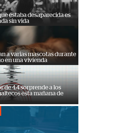
que estaba desaparecida es
ada sin vida
an a varias mascotas durante
io en una vivienda
 de 4.4 sorprende a los
altecos esta mañana de
o