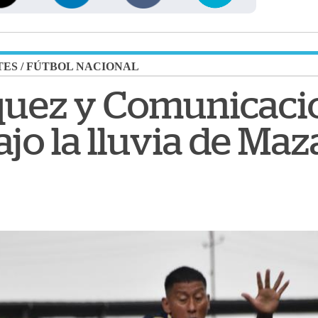
TES
/
FÚTBOL NACIONAL
quez y Comunicaci
jo la lluvia de Ma