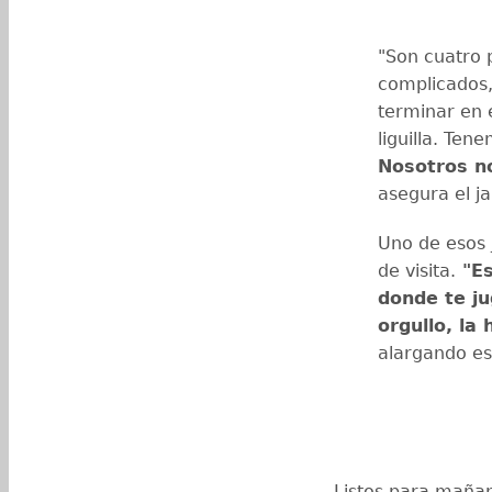
"Son cuatro p
complicados,
terminar en e
liguilla. Te
Nosotros no
asegura el j
Uno de esos 
de visita.
"Es
donde te ju
orgullo, la 
alargando es
Listos para maña