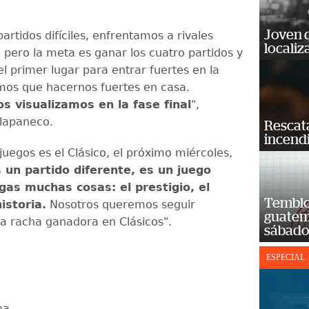
Joven 
artidos difíciles, enfrentamos a rivales
localiz
 pero la meta es ganar los cuatro partidos y
l primer lugar para entrar fuertes en la
nemos que hacernos fuertes en casa.
s visualizamos en la fase final
",
alapaneco.
Rescat
incend
juegos es el Clásico, el próximo miércoles,
 un partido diferente, es un juego
gas muchas cosas: el prestigio, el
Temblor
historia.
Nosotros queremos seguir
guatem
a racha ganadora en Clásicos".
sábad
ESPECIAL
na