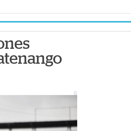
ones
zatenango