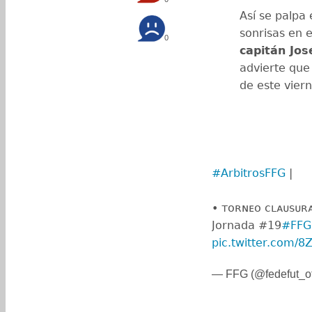
Así se palpa
sonrisas en e
0
capitán Jos
advierte que 
de este vier
#ArbitrosFFG
|
• ᴛᴏʀɴᴇᴏ ᴄʟᴀᴜꜱᴜʀᴀ
️Jornada #19
#FFG
pic.twitter.com/
— FFG (@fedefut_of