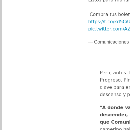
️ Compra tus bolet
https://t.co/kd5C
pic.twitter.com/
— Comunicaciones 
Pero, antes l
Progreso. Pin
clave para e
descenso y p
"A donde v
descender,
que Comunic
camerino hab