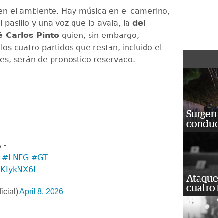
 en el ambiente. Hay música en el camerino,
l pasillo y una voz que lo avala, la
del
é Carlos Pinto
quien, sin embargo,
los cuatro partidos que restan, incluido el
nes, serán de pronostico reservado.
Surgen 
conduc
 -
#LNFG
#GT
8ZKIykNX6L
Ataque
cuatro 
icial)
April 8, 2026