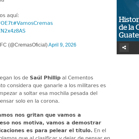
os aquí:
Histor
iUOE7t
#VamosCremas
de la 
AZN2x4z8AS
Guat
FC (@CremasOficial)
April 9, 2026
legan los de
Saúl Phillip
al Cementos
to considera que ganarle a los militares es
mpezar a soltar esa mochila pesada del
ensar solo en la corona.
amos nos gritan que vamos a
 eso nos motiva, vamos a demostrar
aciones es para pelear el título.
En el
lamos que al clasificar y dejar de pensar en