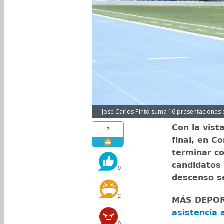
José Carlos Pinto suma 16 presentaciones c
Con la vist
2
final, en C
terminar co
candidatos a
0
descenso s
2
MÁS DEPO
asistencia 
0