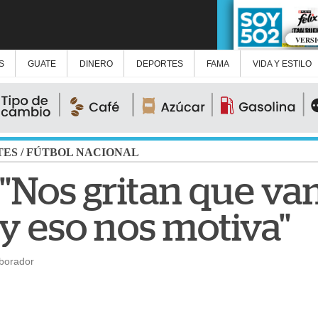
VERS
S
GUATE
DINERO
DEPORTES
FAMA
VIDA Y ESTILO
TES
/
FÚTBOL NACIONAL
 "Nos gritan que v
y eso nos motiva"
aborador