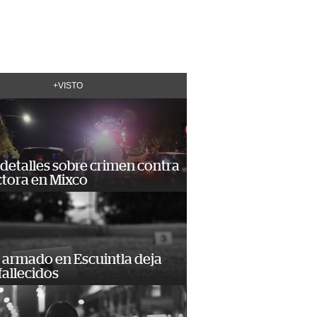
+VISTO
detalles sobre crimen contra
tora en Mixco
 armado en Escuintla deja
fallecidos