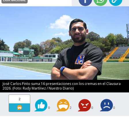
LIGA NACIONAL
José Carlos Pinto suma 16 presentaciones con los cremas en el Clausura
2026. (Foto: Rudy Martínez / Nuestro Diario)
2
0
2
0
0