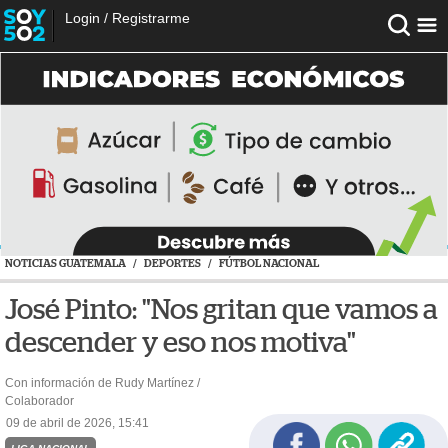
Login
/
Registrarme
NOTICIAS GUATEMALA
/
DEPORTES
/
FÚTBOL NACIONAL
José Pinto: "Nos gritan que vamos a
descender y eso nos motiva"
Con información de Rudy Martínez /
Colaborador
09 de abril de 2026, 15:41