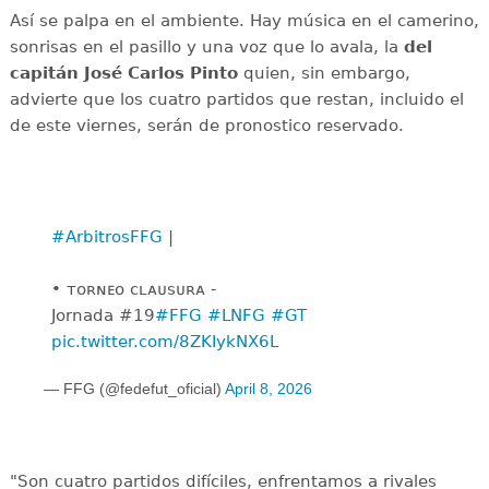
Así se palpa en el ambiente. Hay música en el camerino,
sonrisas en el pasillo y una voz que lo avala, la
del
capitán José Carlos Pinto
quien, sin embargo,
advierte que los cuatro partidos que restan, incluido el
de este viernes, serán de pronostico reservado.
#ArbitrosFFG
|
• ᴛᴏʀɴᴇᴏ ᴄʟᴀᴜꜱᴜʀᴀ -
️Jornada #19
#FFG
#LNFG
#GT
pic.twitter.com/8ZKIykNX6L
— FFG (@fedefut_oficial)
April 8, 2026
"Son cuatro partidos difíciles, enfrentamos a rivales