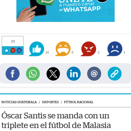
13
10
0
2
1
NOTICIAS GUATEMALA
/
DEPORTES
/
FÚTBOL NACIONAL
Óscar Santis se manda con un
triplete en el fútbol de Malasia