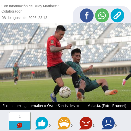
Con información de Rudy Martínez /
Colaborador
08 de agosto de 2026, 23:13
El delantero guatemalteco Óscar Santis destaca en Malasia. (Foto: Brunnei)
1
0
0
1
0