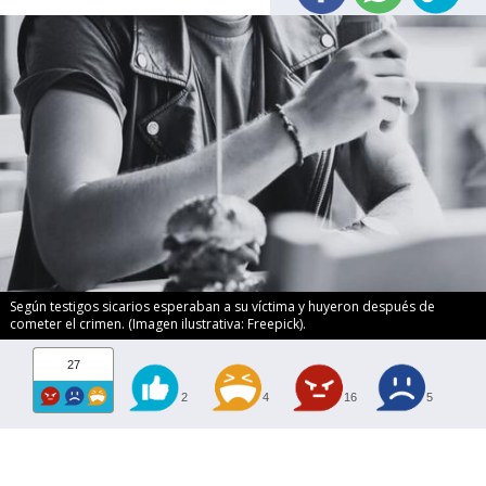
Según testigos sicarios esperaban a su víctima y huyeron después de
cometer el crimen. (Imagen ilustrativa: Freepick).
27
2
4
16
5