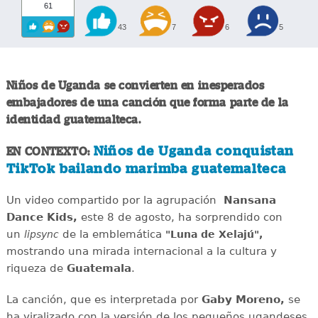
61
43
7
6
5
Niños de Uganda se convierten en inesperados
embajadores de una canción que forma parte de la
identidad guatemalteca.
Niños de Uganda conquistan
EN CONTEXTO:
TikTok bailando marimba guatemalteca
Un video compartido por la agrupación
Nansana
Dance Kids,
este 8 de agosto, ha sorprendido con
un
de la emblemática
lipsync
"Luna de Xelajú",
mostrando una mirada internacional a la cultura y
riqueza de
Guatemala
.
La canción, que es interpretada por
Gaby Moreno,
se
ha viralizado con la versión de los pequeños ugandeses,