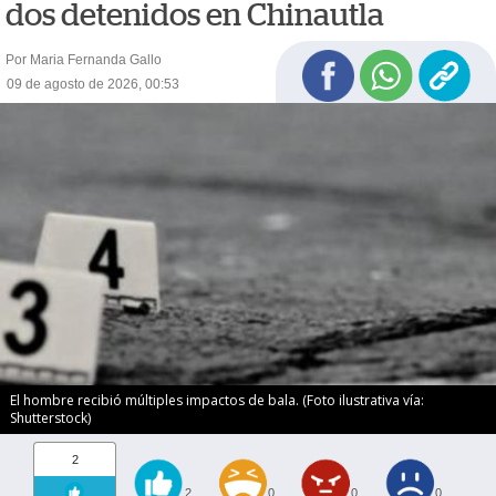
dos detenidos en Chinautla
Por Maria Fernanda Gallo
09 de agosto de 2026, 00:53
El hombre recibió múltiples impactos de bala. (Foto ilustrativa vía:
Shutterstock)
2
2
0
0
0