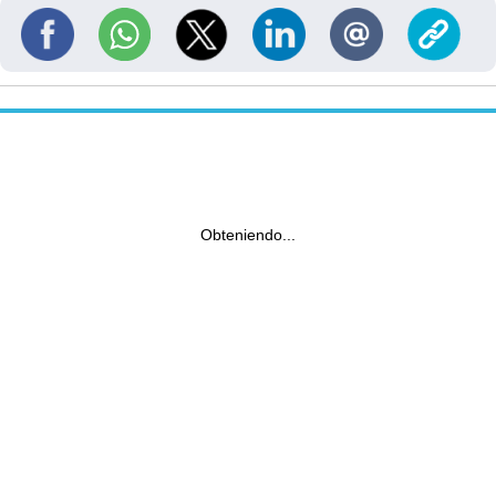
Obteniendo...