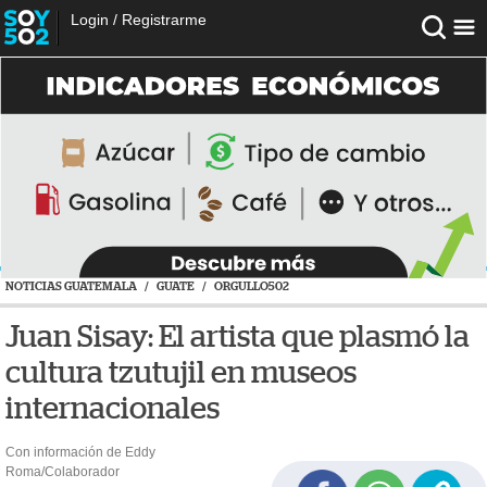
Login
/
Registrarme
NOTICIAS GUATEMALA
/
GUATE
/
ORGULLO502
Juan Sisay: El artista que plasmó la
cultura tzutujil en museos
internacionales
Con información de Eddy
Roma/Colaborador