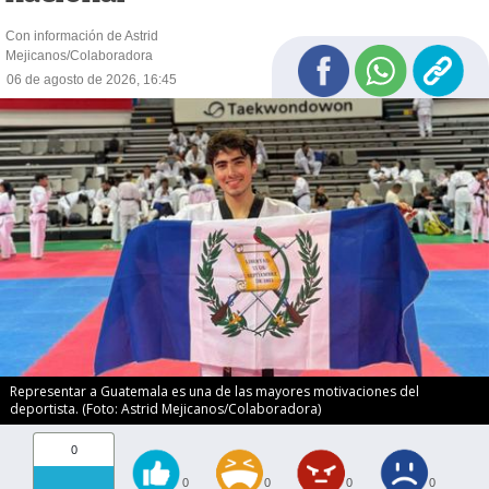
Con información de Astrid
Mejicanos/Colaboradora
06 de agosto de 2026, 16:45
Representar a Guatemala es una de las mayores motivaciones del
deportista. (Foto: Astrid Mejicanos/Colaboradora)
0
0
0
0
0