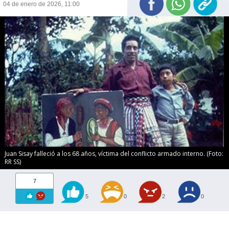
04 de enero de 2026, 11:00
Juan Sisay falleció a los 68 años, víctima del conflicto armado interno. (Foto:
RR SS)
7
5
0
2
0