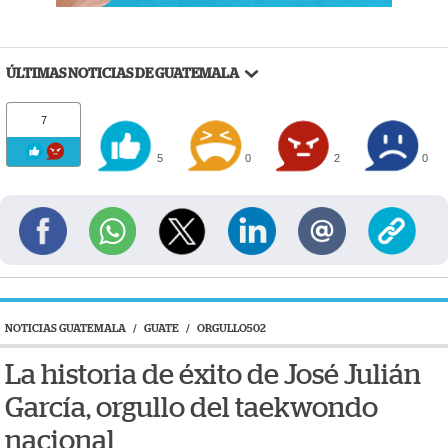
ÚLTIMAS NOTICIAS DE GUATEMALA
7
5
0
2
0
NOTICIAS GUATEMALA
/
GUATE
/
ORGULLO502
La historia de éxito de José Julián
García, orgullo del taekwondo
nacional