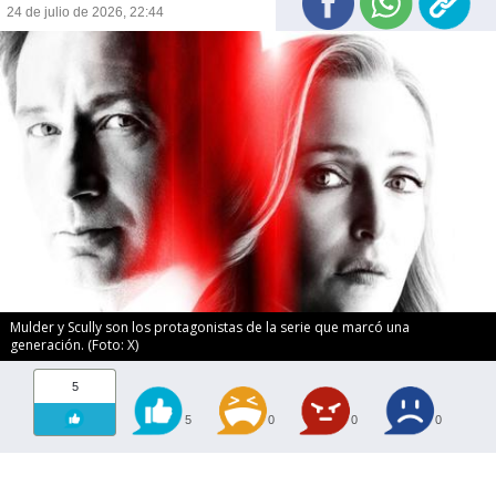
24 de julio de 2026, 22:44
Mulder y Scully son los protagonistas de la serie que marcó una
generación. (Foto: X)
5
5
0
0
0