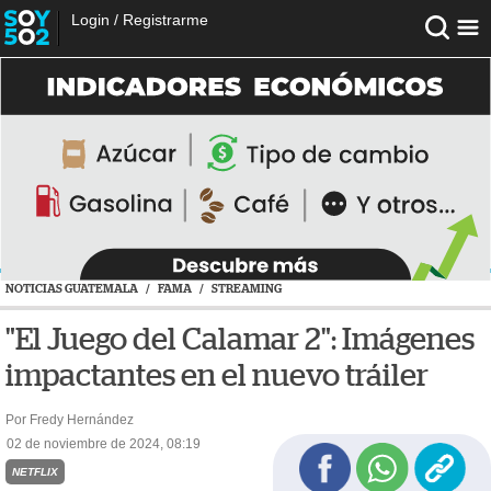
Login
/
Registrarme
NOTICIAS GUATEMALA
/
FAMA
/
STREAMING
"El Juego del Calamar 2": Imágenes
impactantes en el nuevo tráiler
Por Fredy Hernández
02 de noviembre de 2024, 08:19
NETFLIX