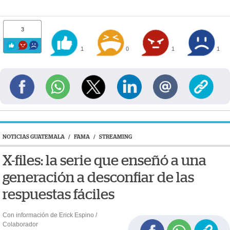
3
1
0
1
1
NOTICIAS GUATEMALA
/
FAMA
/
STREAMING
X-files: la serie que enseñó a una
generación a desconfiar de las
respuestas fáciles
Con información de Erick Espino /
Colaborador