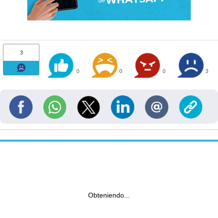
3
0
0
0
3
Obteniendo...