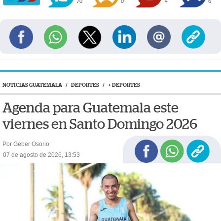
70
0
4
6
NOTICIAS GUATEMALA
/
DEPORTES
/
+ DEPORTES
Agenda para Guatemala este
viernes en Santo Domingo 2026
Por Geber Osorio
07 de agosto de 2026, 13:53