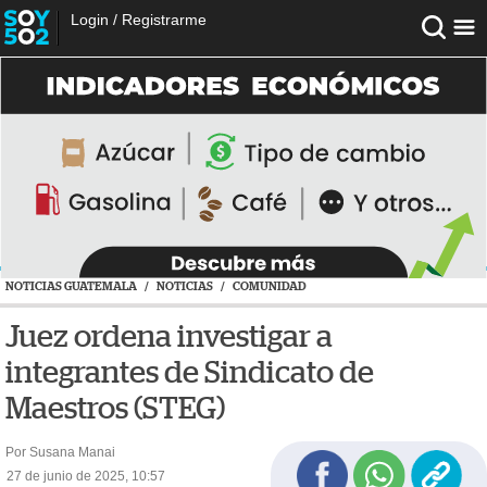
Login
/
Registrarme
NOTICIAS GUATEMALA
/
NOTICIAS
/
COMUNIDAD
Juez ordena investigar a
integrantes de Sindicato de
Maestros (STEG)
Por Susana Manai
27 de junio de 2025, 10:57