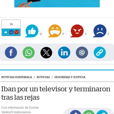
16
11
0
2
3
NOTICIAS GUATEMALA
/
NOTICIAS
/
SEGURIDAD Y JUSTICIA
Iban por un televisor y terminaron
tras las rejas
Con información de Eunise
Valdez/Colaboradora