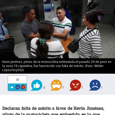
Kevin Jiménez, piloto de la motocicleta embestida el pasado 29 de junio en
la zona 18 capitalina, fue favorecido con falta de mérito. (Foto: Wilder
López/Soy502)
16
11
0
2
3
Declaran falta de mérito a favor de Kevin Jiménez,
piloto de la motocicleta que embestida en la que