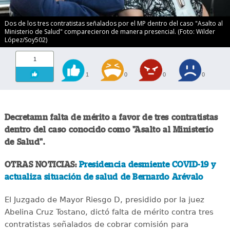
Dos de los tres contratistas señalados por el MP dentro del caso "Asalto al
Ministerio de Salud" comparecieron de manera presencial. (Foto: Wilder
López/Soy502)
1
1
0
0
0
Decretamn falta de mérito a favor de tres contratistas
dentro del caso conocido como "Asalto al Ministerio
de Salud".
OTRAS NOTICIAS:
Presidencia desmiente COVID-19 y
actualiza situación de salud de Bernardo Arévalo
El Juzgado de Mayor Riesgo D, presidido por la juez
Abelina Cruz Tostano, dictó falta de mérito contra tres
contratistas señalados de cobrar comisión para