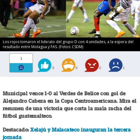
Los rojos tomaron el liderato del grupo D con 4 unidades, a la espera del
resultado entre Motagua y FAS. (Fotos: CSDM)
1
0
0
0
1
Municipal vence 1-0 al Verdes de Belice con gol de
Alejandro Cabeza en la Copa Centroamericana. Mira el
resumen de una victoria que corta la mala racha del
fútbol guatemalteco.
Destacado:
Xelajú y Malacateco inauguran la tercera
jornada