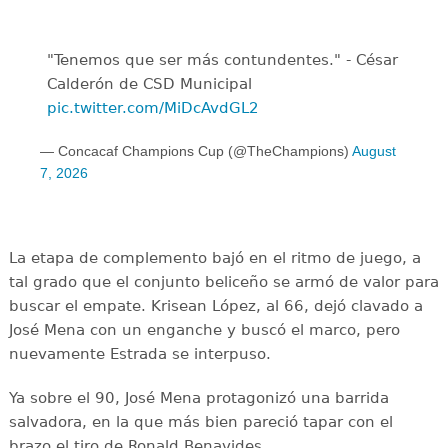
"Tenemos que ser más contundentes." - César
Calderón de CSD Municipal ️
pic.twitter.com/MiDcAvdGL2
— Concacaf Champions Cup (@TheChampions)
August
7, 2026
La etapa de complemento bajó en el ritmo de juego, a
tal grado que el conjunto beliceño se armó de valor para
buscar el empate. Krisean López, al 66, dejó clavado a
José Mena con un enganche y buscó el marco, pero
nuevamente Estrada se interpuso.
Ya sobre el 90, José Mena protagonizó una barrida
salvadora, en la que más bien pareció tapar con el
brazo el tiro de Ronald Benavides.