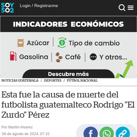
Login
/
Registrarme
NOTICIAS GUATEMALA
/
DEPORTES
/
FÚTBOL NACIONAL
Esta fue la causa de muerte del
futbolista guatemalteco Rodrigo "El
Zurdo" Pérez
Por Marilin Alvarez
06 de agosto de 2024, 07:10