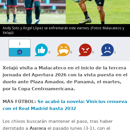
Andy Soto y Ángel López se enfrentarán este viernes. (Fotos: Malacateco y
Xelajú)
1
0
0
0
1
Xelajú visita a Malacateco en el inicio de la tercera
jornada del Apertura 2026 con la vista puesta en el
duelo ante Plaza Amador, de Panamá, el martes,
por la Copa Centroamericana.
MÁS FÚTBOL:
Se acabó la novela: Vinicius renueva
con el Real Madrid hasta 2032
Los chivos buscarán mantener el paso, tras haber
derrotado a
Aurora
el pasado lunes (3-1), con el