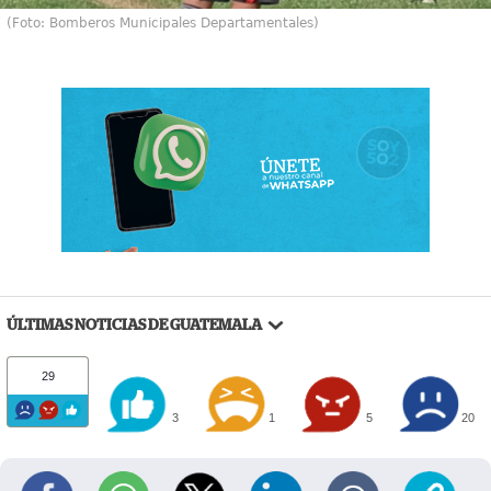
(Foto: Bomberos Municipales Departamentales)
ÚLTIMAS NOTICIAS DE GUATEMALA
29
3
1
5
20