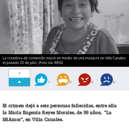
La creadora de contenido murió en medio de una masacre en Villa Canales
el pasado 25 de julio. (Foto vía: RRSS)
7
7
0
0
0
El crimen dejó a seis personas fallecidas, entre ella
la María Eugenia Reyes Morales, de 59 años, "La
MiAmor", en Villa Canales.