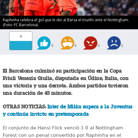
Raphinha celebra el gol que le dio al Barsa el triunfo ante el Nottingham.
(Foto: FC Barcelona)
0
0
0
0
0
El Barcelona culminó su participación en la Copa
Friuli Venezia Giulia, disputada en Údine, Italia, con
una victoria y una derrota. Ambos partidos tuvieron
una duración de 45 minutos.
OTRAS NOTICIAS:
Inter de Milán supera a la Juventus
y continúa invicto en pretemporada
El conjunto de Hansi Flick venció 1-0 al Nottingham
Forest con un penal convertido por Raphinha en el