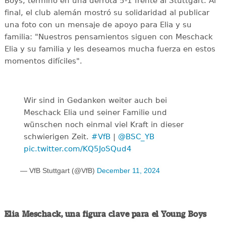
Boys, terminó en una derrota 5-1 frente al Stuttgart. Al
final, el club alemán mostró su solidaridad al publicar
una foto con un mensaje de apoyo para Elia y su
familia: "Nuestros pensamientos siguen con Meschack
Elia y su familia y les deseamos mucha fuerza en estos
momentos difíciles".
Wir sind in Gedanken weiter auch bei
Meschack Elia und seiner Familie und
wünschen noch einmal viel Kraft in dieser
schwierigen Zeit.
#VfB
|
@BSC_YB
pic.twitter.com/KQ5JoSQud4
— VfB Stuttgart (@VfB)
December 11, 2024
Elia Meschack, una figura clave para el Young Boys