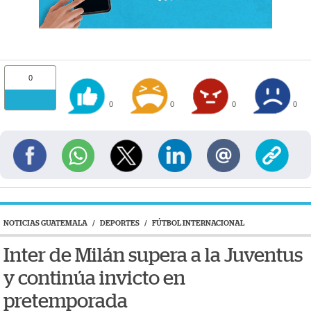
0
0
0
0
0
NOTICIAS GUATEMALA
/
DEPORTES
/
FÚTBOL INTERNACIONAL
Inter de Milán supera a la Juventus
y continúa invicto en
pretemporada