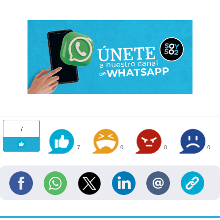
7
7
0
0
0